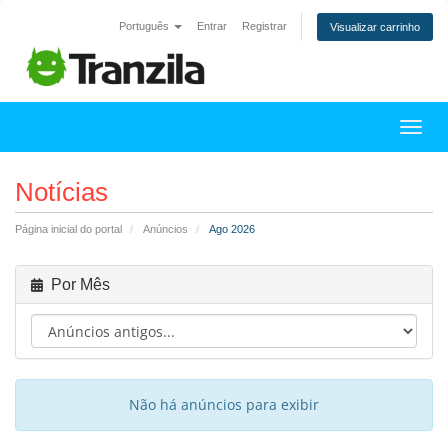
Português
Entrar
Registrar
Visualizar carrinho
Alter
Notícias
Página inicial do portal
Anúncios
Ago 2026
Por Mês
Não há anúncios para exibir