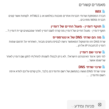
מאמרים קשורים
WIX
חברה המספקת שרותי תבניות אתרים מוכנות בפלאש או ב HTML5. לקוחות אשר קונים
תבנית מWIX מחויבים...
תוקף דומיין - מעגל החיים של דומיין
תוקף דומיין - מעגל החיים של דומיין מה קורה לשם דומיין לאחר שמבצעים קניית דומיין ?...
מה הם שרתי DNS של אינטרספייס
שרת DNS זהו פרוטוקול המאפשר גישה לבסיס נתונים מבוזר, האחראי על תרגום שמות
דומיין לכתובות IP אליהן...
שינוי שם דומיין
לפי חוקי איגוד האינטרנט הישראלי, לא ניתן לבטל/ לשנות/ להחליף/ לתקן שם דומיין לאחר
שרישומו אושר...
שינוי שרתי DNS
שינוי שרתי DNS נעשה בממשק של רשם הדומיינים בלבד, ולכן קודם עליכם לוודא איפה
רשום הדומיין. ...
פניות ומידע