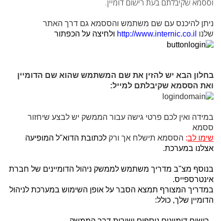
וססמא שקיבלתם בעת רישום דומיין.
ניתן להיכנס עם שם משתמש והססמא גם דרך האתר
שלנו
http://www.internic.co.il
ולחיצה על הכפתור
בחלון הבא יש להזין את שם המשתמש שהוא שם הדומיין
ואת הססמא שקיבלתם למייל:
במידה ואין לכם פרטי גישה עבור הממשק יש לבצע שיחזור
ססמא
שימו לב
:
הססמא תישלח אך ורק
לכתובת הדוא"ל המופיעה
אצלנו במערכת
.
בנוסף מצ"ב מדריך משתמש לממשק ניהול הדומיינים של חברת
אינטרספייס.
במדריך המצורף תמצא הסבר על אופן השימוש במערכת לניהול
הדומיין שלך, כולל:
- רישום דומיינים נוספים ישירות דרך הממשק.