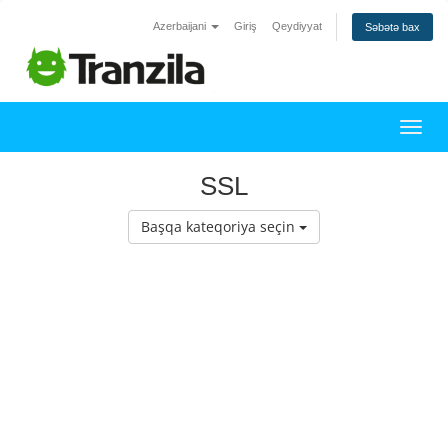
Azerbaijani
Giriş
Qeydiyyat
Səbətə bax
Naviq
SSL
Başqa kateqoriya seçin