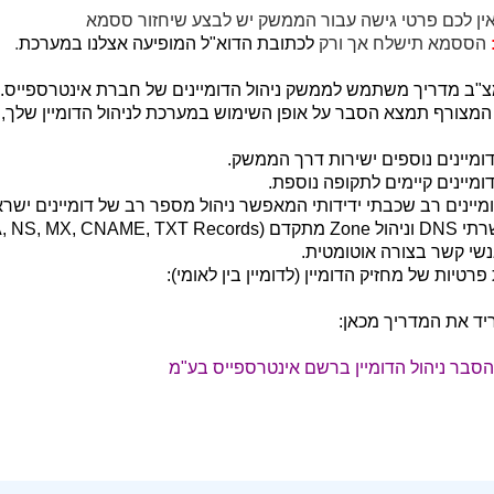
אין לכם פרטי גישה עבור הממשק יש לבצע שיחזור ססמא
הססמא תישלח אך ורק
לכתובת הדוא"ל המופיעה אצלנו במערכת
.
צ"ב מדריך משתמש לממשק ניהול הדומיינים של חברת אינטרספייס.
מצורף תמצא הסבר על אופן השימוש במערכת לניהול הדומיין שלך, כ
דומיינים נוספים ישירות דרך הממשק.
דומיינים קיימים לתקופה נוספת.
דומיינים רב שכבתי ידידותי המאפשר ניהול מספר רב של דומיינים ישר
A, NS, MX, CNAME, TXT R).
אנשי קשר בצורה אוטומטית.
פרטיות של מחזיק הדומיין (לדומיין בין לאומי):
ריד את המדריך מכאן:
סבר ניהול הדומיין ברשם אינטרספייס בע"מ