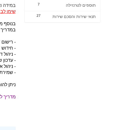
7
במידה ו
תוספים לטרנזילה
שימו לב
:
27
תנאי שירות והסכם שירות
בנוסף מ
במדריך ה
- רישום 
- חידוש 
- ניהול 
- עדכון שרתי DNS וניהול Zone מתקדם (ecords
- ניהול 
- שמירת 
ניתן להו
מדריך לה