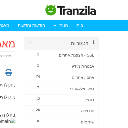
בית
חנות
הודעות וחדשות
מאגר 
מאג
קטגוריות
1
SSL - הצפנת אתרים
פורטל ר
1
אבטחת מידע
ג
74
אחסון אתרים
ניתן להי
7
דואר אלקטרוני
ניתן לה
12
דומיין
26
טרנזילה
בחלון ה
0
שותפים