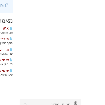
?האם
מאמרי
WIX
חברה המספקת שרותי ת
תוקף דו
תוקף דומיין
מה הם שרתי DNS
שרת DNS זהו פרוטוקול המאפשר גישה לבסיס נתונים מבוזר, האחראי על תרגום שמות דומיין לכתובות IP אליהן...
שינוי ש
לפי חוקי אי
שינוי שרת
שינוי שרתי DNS נעשה בממשק של רשם הדומיינים בלבד, ולכן קודם עליכם לוודא איפה רשום הדומיין. ...
פניות ומידע