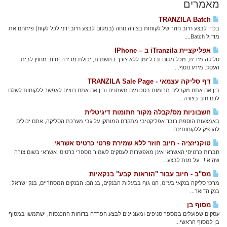
מאמרים
TRANZILA Batch
בכדי לבצע חיוב חוזר של לקוחות בצורה נוחה (במקום לבצע חיוב ידני לכל לקוח) פיתחנו את
מודול Batch....
אפליקציית iTranzila ב – IPhone
סליקה מידית, מכל מקום ובכל זמן ללא צורך בתשתית, יכולת מכירה וחיוב מחוץ לבית
העסק. מידע נוסף...
דף סליקה עצמאי - TRANZILA Sale Page
בין אם אתם מקבלים תרומות בסכומים משתנים ובין אם אתם רוצים לאפשר ללקוחות לשלם
לכם חוב בצורה...
חשבוניות מס/קבלה מקור חתומות דיגיטלית
באמצעות הוספת רובד אפליקטיבי מתקדם המותקן על גבי מערכת הסליקה, אתם יכולים
להנפיק ללקוחותיכם...
טוקניזציה - חיוב חוזר ללא שמירת פרטי כרטיס אשראי
חברות כרטיסי האשראי אינן מאפשרות לעסקים לשמור מספרי כרטיסי אשראי בשום צורה
שהיא ! על מנת לבצע...
מס"ב - חיוב עבור "הוראות קבע" בנקאיות
מרכז סליקה בנקאי בע"מ, הנו גוף בבעלות הבנקים, בניהם: הבנקים המסחריים, בנק ישראל,
בנק הדואר...
מסוף בן
עסקים שפועלים במספר סניפים ומעוניינים לבצע הפרדה בדוחות ההכנסות, ישתמשו במסוף
בן למסוף הראשי...