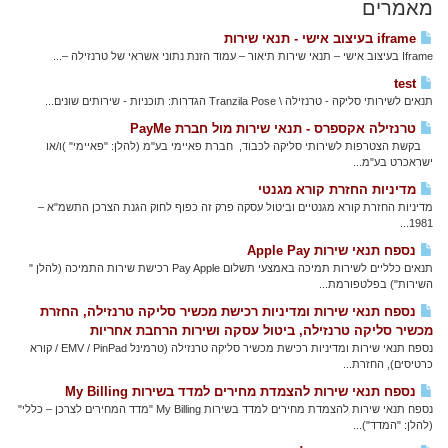
מאמרים
iframe בעיצוב אישי - תנאי שירות
Iframe בעיצוב אישי – תנאי שירות תיאור – עמוד הזנת נתוני אשראי של טרנזילה –...
test
תנאים לשירותי סליקה - טרנזילה \ Tranzila Pose הגדרות: תוכניות - שירותים שונים...
טרנזילה אקספרס - תנאי שירות מול חברת PayMe
בקשת הצטרפות לשירותי סליקה לכבוד, חברת פאיימי בע"מ (להלן: "פאיימי" )ו/או
ישראכרט בע"מ...
מדיניות החזרת קורא מגנטי
מדיניות החזרת קורא מגנטיים וביטול עסקה פרק זה כפוף לחוק הגנת הצרכן התשמ"א –
1981...
נספח תנאי שירות Apple Pay
תנאים כלליים לשירות תמיכה באמצעי תשלום Pay Apple רכישת שירות התמיכה (להלן "
השירות") בפלטפורמת...
נספח תנאי שירות ומדיניות רכישת מכשיר סליקה טרנזילה, החזרת
מכשיר סליקה טרנזילה, ביטול עסקה ושירות הרחבת אחריות
נספח תנאי שירות ומדיניות רכישת מכשיר סליקה טרנזילה (טרמינל EMV / PinPad / קורא
כרטיסים), החזרת...
נספח תנאי שירות להצמדת מחירים למדד בשירות My Billing
נספח תנאי שירות להצמדת מחירים למדד בשירות My Billing "מדד המחירים לצרכן – כללי"
(להלן: "המדד")...