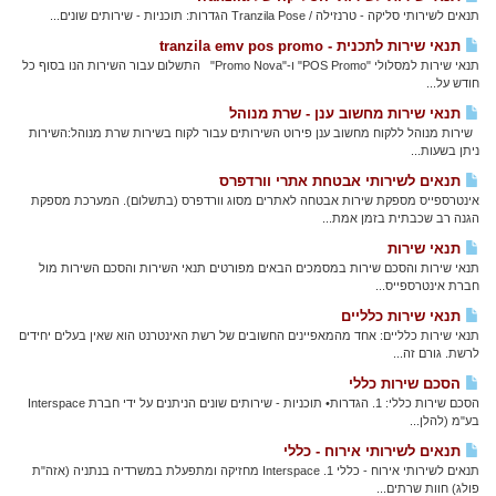
תנאים לשירותי סליקה - טרנזילה / Tranzila Pose הגדרות: תוכניות - שירותים שונים...
תנאי שירות לתכנית - tranzila emv pos promo
תנאי שירות למסלולי "POS Promo" ו-"Promo Nova" התשלום עבור השירות הנו בסוף כל
חודש על...
תנאי שירות מחשוב ענן - שרת מנוהל
שירות מנוהל ללקוח מחשוב ענן פירוט השירותים עבור לקוח בשירות שרת מנוהל:השירות
ניתן בשעות...
תנאים לשירותי אבטחת אתרי וורדפרס
אינטרספייס מספקת שירות אבטחה לאתרים מסוג וורדפרס (בתשלום). המערכת מספקת
הגנה רב שכבתית בזמן אמת...
תנאי שירות
תנאי שירות והסכם שירות במסמכים הבאים מפורטים תנאי השירות והסכם השירות מול
חברת אינטרספייס...
תנאי שירות כלליים
תנאי שירות כלליים: אחד מהמאפיינים החשובים של רשת האינטרנט הוא שאין בעלים יחידים
לרשת. גורם זה...
הסכם שירות כללי
הסכם שירות כללי: 1. הגדרות• תוכניות - שירותים שונים הניתנים על ידי חברת Interspace
בע"מ (להלן...
תנאים לשירותי אירוח - כללי
תנאים לשירותי אירוח - כללי 1. Interspace מחזיקה ומתפעלת במשרדיה בנתניה (אזה"ת
פולג) חוות שרתים...