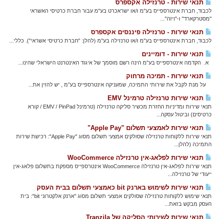
תנאי שירות - טרנזילה אקספרס
לכבוד, חברת אינטרספייס בע"מ ו/או ישראכרט בע"מ עבור חברת כרטיסי האשראי
"מסטרקארד" ו-"ויזה"...
תנאי שירות - טרנזילה פיננסים אקספרס
לכבוד, חברת אינטרספייס בע"מ ו/או טרנזילה בע"מ (להלן: "חברת כרטיסי אשראי"). כללי...
תנאי שירות - דומיינים
א. הקדמה אינטרספייס בע"מ הינה רשם מוסמך של איגוד האינטרנט הישראלי שהינו...
תנאי שירות - תמיכה מרחוק
על מנת לקבל את שירותי התמיכה, שמעניקה אינטרספייס בע”מ , יש להזין את...
תנאי שירות טרנזילה טרמינל EMV
תנאי שירות ומדיניות החזרת מכשיר סליקה טרנזילה (טרמינל EMV / PinPad / קורא
כרטיסים) וביטול עסקה...
תנאי שירות לאמצעי תשלום "Apple Pay"
תנאי שירות ללקוחות טרנזילה שסולקים אמצעי תשלום מסוג "Apple Pay": רכישת שירות
התמיכה (להלן...
תנאי שירות לפלאג-אין טרנזילה WooCommerce
תנאי שירות לפלאג-אין טרנזילה WooCommerce אינטרספייס מספקת בתשלום פלאג-אין
ייעודי של טרנזילה...
תנאי שירות לשימוש בארנק bit כאמצעי תשלום בבית העסק
תנאי שימוש ללקוחות טרנזילה שסולקים אמצעי תשלום מסוג "ארנק אלקטרוני bit": בית
העסק מבקש בזאת...
תנאי שירות לשירותי הסליקה של Tranzila