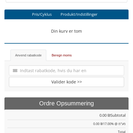
Pris/Cyklus
Produkt/Indstillinger
Din kurv er tom
Anvend rabatkode
Beregn moms
Valider kode >>
Ordre Opsummering
0.00 ₪
Subtotal
0.00 ₪
מע"מ @ 17.00%
Total