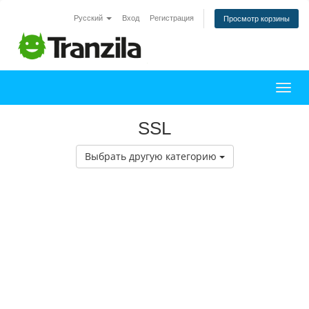
Русский
Вход
Регистрация
Просмотр корзины
Пере
SSL
Выбрать другую категорию