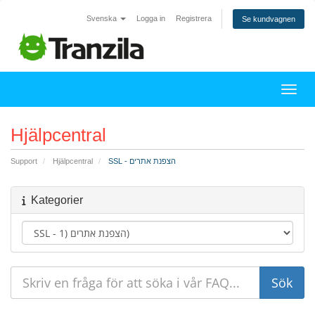
Svenska
Logga in
Registrera
Se kundvagnen
Växla
Hjälpcentral
Support
Hjälpcentral
SSL - הצפנת אתרים
Kategorier