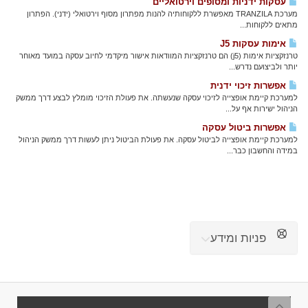
עסקות ידניות ומסופים וירטואליים
מערכת TRANZILA מאפשרת ללקוחותיה להנות מפתרון מסוף וירטואלי (ידני). הפתרון
מתאים ללקוחות...
אימות עסקות J5
טרנזקציות אימות (j5) הם טרנזקציות המוודאות אישור מיקדמי לחיוב עסקה במועד מאוחר
יותר ולביצועם נדרש...
אפשרות זיכוי ידנית
למערכת קיימת אופצייה לזיכוי עסקה שנעשתה. את פעולת הזיכוי מומלץ לבצע דרך ממשק
הניהול ישירות אף על...
אפשרות ביטול עסקה
למערכת קיימת אופצייה לביטול עסקה. את פעולת הביטול ניתן לעשות דרך ממשק הניהול
במידה והחשבון כבר...
פניות ומידע