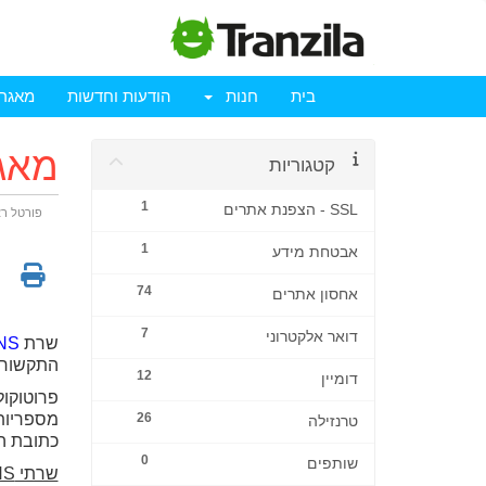
בית
חנות
הודעות וחדשות
מאגר 
מאג
קטגוריות
1
SSL - הצפנת אתרים
פורטל ר
1
אבטחת מידע
מ
74
אחסון אתרים
7
דואר אלקטרוני
שרת
NS
התקשורת
12
דומיין
26
טרנזילה
כתובת ה-IP בה למעשה משתמש המחשב על-מנת לתקשר ע
0
שותפים
שרתי DNS של אינטרספייס הם