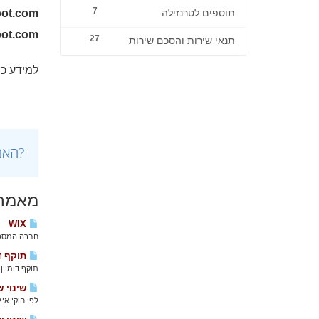
7
pot.com
תוספים לטרנזילה
pot.com
27
תנאי שירות והסכם שירות
למידע כי
?האם
מאמרי
WIX
חברה המספקת שרותי ת
תוקף דו
תוקף דומיין
שינוי ש
לפי חוקי אי