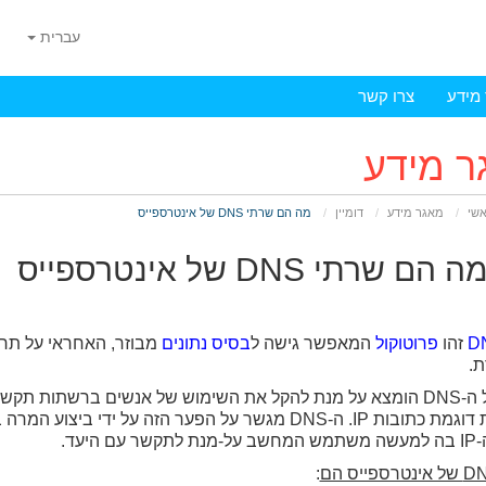
עברית
מידע
צרו קשר
ר מידע
אשי
מאגר מידע
דומיין
מה הם שרתי DNS של אינטרספייס
ה הם שרתי DNS של אינטרספייס
D
זהו
פרוטוקול
המאפשר גישה ל
בסיס נתונים
מבוזר, האחראי על תרגו
.
פרוטוקול ה-DNS הומצא על מנת להקל את השימוש של אנשים ברשתות 
מספריות דוגמת כתובות IP. ה-DNS מגשר על הפער הזה על
ם היעד.
: