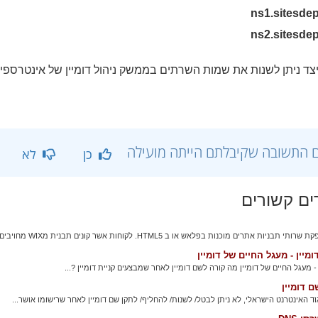
ns1.sitesde
ns2.sitesde
צד ניתן לשנות את שמות השרתים בממשק ניהול דומיין של אינטרספי
 התשובה שקיבלתם הייתה מועילה
כן
לא
ם קשורים
בניות אתרים מוכנות בפלאש או ב HTML5. לקוחות אשר קונים תבנית מWIX מחויבים...
מיין - מעגל החיים של דומיין
 - מעגל החיים של דומיין מה קורה לשם דומיין לאחר שמבצעים קניית דומיין ?...
ם דומיין
גוד האינטרנט הישראלי, לא ניתן לבטל/ לשנות/ להחליף/ לתקן שם דומיין לאחר שרישומו אושר...