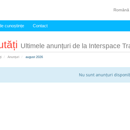
Român
de cunoștințe
Contact
tăți
Ultimele anunțuri de la Interspace Tr
ți
Anunțuri
august 2026
Nu sunt anunțuri disponib