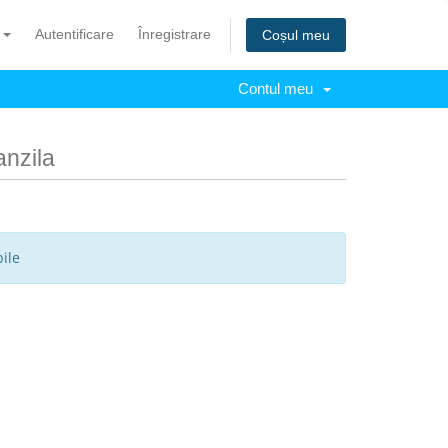
ă
Autentificare
Înregistrare
Coșul meu
Contul meu
anzila
ile