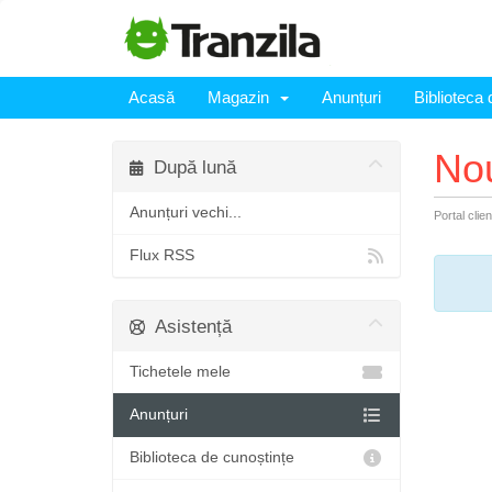
Acasă
Magazin
Anunțuri
Biblioteca 
Nou
După lună
Anunțuri vechi...
Portal clien
Flux RSS
Asistență
Tichetele mele
Anunțuri
Biblioteca de cunoștințe