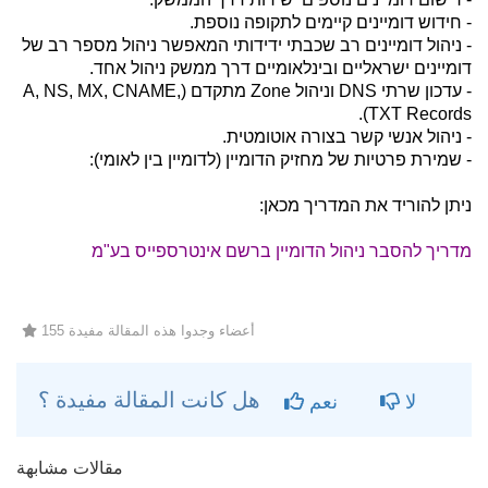
- חידוש דומיינים קיימים לתקופה נוספת.
- ניהול דומיינים רב שכבתי ידידותי המאפשר ניהול מספר רב של
דומיינים ישראליים ובינלאומיים דרך ממשק ניהול אחד.
- עדכון שרתי DNS וניהול Zone מתקדם (A, NS, MX, CNAME,
TXT Records).
- ניהול אנשי קשר בצורה אוטומטית.
- שמירת פרטיות של מחזיק הדומיין (לדומיין בין לאומי):
ניתן להוריד את המדריך מכאן:
מדריך להסבר ניהול הדומיין ברשם אינטרספייס בע"מ
155 أعضاء وجدوا هذه المقالة مفيدة
هل كانت المقالة مفيدة ؟
لا
نعم
مقالات مشابهة