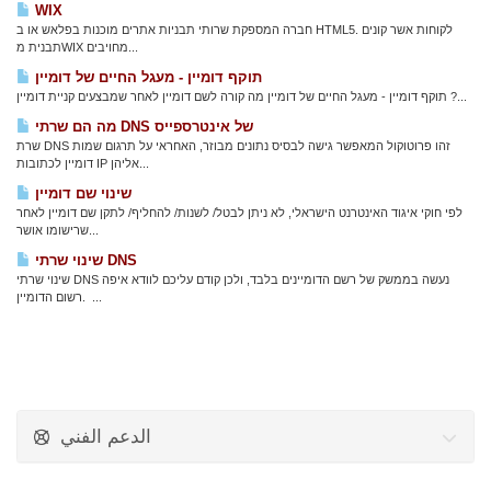
WIX
חברה המספקת שרותי תבניות אתרים מוכנות בפלאש או ב HTML5. לקוחות אשר קונים
תבנית מWIX מחויבים...
תוקף דומיין - מעגל החיים של דומיין
תוקף דומיין - מעגל החיים של דומיין מה קורה לשם דומיין לאחר שמבצעים קניית דומיין ?...
מה הם שרתי DNS של אינטרספייס
שרת DNS זהו פרוטוקול המאפשר גישה לבסיס נתונים מבוזר, האחראי על תרגום שמות
דומיין לכתובות IP אליהן...
שינוי שם דומיין
לפי חוקי איגוד האינטרנט הישראלי, לא ניתן לבטל/ לשנות/ להחליף/ לתקן שם דומיין לאחר
שרישומו אושר...
שינוי שרתי DNS
שינוי שרתי DNS נעשה בממשק של רשם הדומיינים בלבד, ולכן קודם עליכם לוודא איפה
רשום הדומיין. ...
الدعم الفني