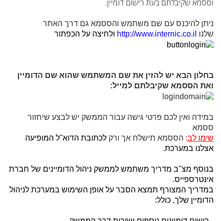
וססמא שקיבלתם בעת רישום דומיין.
ניתן להיכנס עם שם משתמש והססמא גם דרך האתר
שלנו
http://www.internic.co.il
ולחיצה על הכפתור
בחלון הבא יש להזין את שם המשתמש שהוא שם הדומיין
ואת הססמא שקיבלתם למייל:
במידה ואין לכם פרטי גישה עבור הממשק יש לבצע שיחזור
ססמא
שימו לב
:
הססמא תישלח אך ורק
לכתובת הדוא"ל המופיעה
אצלנו במערכת
.
בנוסף מצ"ב מדריך משתמש לממשק ניהול הדומיינים של חברת
אינטרספייס.
במדריך המצורף תמצא הסבר על אופן השימוש במערכת לניהול
הדומיין שלך, כולל:
- רישום דומיינים נוספים ישירות דרך הממשק.