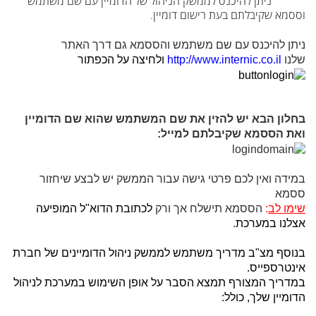
ניתן להיכנס לממשק הניהול של הדומיין עם שם משתמש
וססמא שקיבלתם בעת רישום דומיין.
ניתן להיכנס עם שם משתמש והססמא גם דרך האתר
שלנו
http://www.internic.co.il
ולחיצה על הכפתור
בחלון הבא יש להזין את שם המשתמש שהוא שם הדומיין
ואת הססמא שקיבלתם למייל:
במידה ואין לכם פרטי גישה עבור הממשק יש לבצע שיחזור
ססמא
שימו לב
:
הססמא תישלח אך ורק
לכתובת הדוא"ל המופיעה
אצלנו במערכת
.
בנוסף מצ"ב מדריך משתמש לממשק ניהול הדומיינים של חברת
אינטרספייס.
במדריך המצורף תמצא הסבר על אופן השימוש במערכת לניהול
הדומיין שלך, כולל: