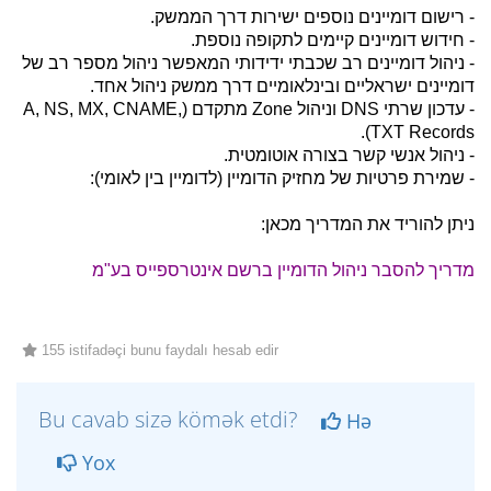
- רישום דומיינים נוספים ישירות דרך הממשק.
- חידוש דומיינים קיימים לתקופה נוספת.
- ניהול דומיינים רב שכבתי ידידותי המאפשר ניהול מספר רב של
דומיינים ישראליים ובינלאומיים דרך ממשק ניהול אחד.
- עדכון שרתי DNS וניהול Zone מתקדם (A, NS, MX, CNAME,
TXT Records).
- ניהול אנשי קשר בצורה אוטומטית.
- שמירת פרטיות של מחזיק הדומיין (לדומיין בין לאומי):
ניתן להוריד את המדריך מכאן:
מדריך להסבר ניהול הדומיין ברשם אינטרספייס בע"מ
155 istifadəçi bunu faydalı hesab edir
Bu cavab sizə kömək etdi?
Hə
Yox