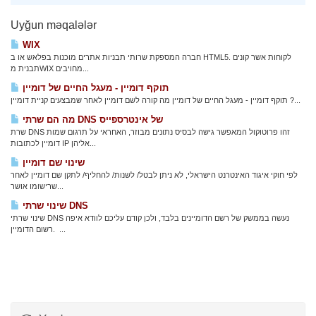
Uyğun məqalələr
WIX
חברה המספקת שרותי תבניות אתרים מוכנות בפלאש או ב HTML5. לקוחות אשר קונים
תבנית מWIX מחויבים...
תוקף דומיין - מעגל החיים של דומיין
תוקף דומיין - מעגל החיים של דומיין מה קורה לשם דומיין לאחר שמבצעים קניית דומיין ?...
מה הם שרתי DNS של אינטרספייס
שרת DNS זהו פרוטוקול המאפשר גישה לבסיס נתונים מבוזר, האחראי על תרגום שמות
דומיין לכתובות IP אליהן...
שינוי שם דומיין
לפי חוקי איגוד האינטרנט הישראלי, לא ניתן לבטל/ לשנות/ להחליף/ לתקן שם דומיין לאחר
שרישומו אושר...
שינוי שרתי DNS
שינוי שרתי DNS נעשה בממשק של רשם הדומיינים בלבד, ולכן קודם עליכם לוודא איפה
רשום הדומיין. ...