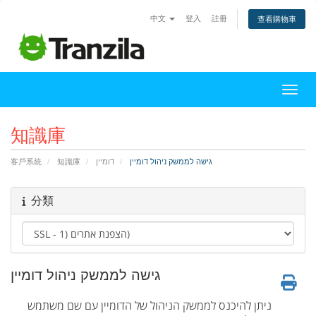
中文
登入
註冊
查看購物車
切換
知識庫
גישה לממשק ניהול דומיין
דומיין
知識庫
客戶系統
分類
גישה לממשק ניהול דומיין
ניתן להיכנס לממשק הניהול של הדומיין עם שם משתמש