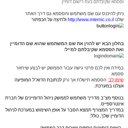
וססמא שקיבלתם בעת רישום דומיין.
ניתן להיכנס עם שם משתמש והססמא גם דרך האתר
שלנו
http://www.internic.co.il
ולחיצה על הכפתור
בחלון הבא יש להזין את שם המשתמש שהוא שם הדומיין
ואת הססמא שקיבלתם למייל:
במידה ואין לכם פרטי גישה עבור הממשק יש לבצע שיחזור
ססמא
שימו לב
:
הססמא תישלח אך ורק
לכתובת הדוא"ל המופיעה
אצלנו במערכת
.
בנוסף מצ"ב מדריך משתמש לממשק ניהול הדומיינים של חברת
אינטרספייס.
במדריך המצורף תמצא הסבר על אופן השימוש במערכת לניהול
הדומיין שלך, כולל:
- רישום דומיינים נוספים ישירות דרך הממשק.