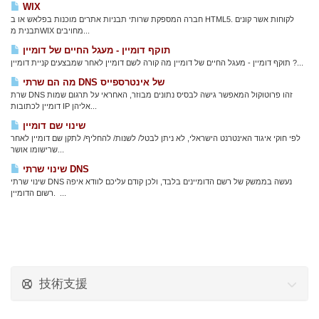
WIX
חברה המספקת שרותי תבניות אתרים מוכנות בפלאש או ב HTML5. לקוחות אשר קונים
תבנית מWIX מחויבים...
תוקף דומיין - מעגל החיים של דומיין
תוקף דומיין - מעגל החיים של דומיין מה קורה לשם דומיין לאחר שמבצעים קניית דומיין ?...
מה הם שרתי DNS של אינטרספייס
שרת DNS זהו פרוטוקול המאפשר גישה לבסיס נתונים מבוזר, האחראי על תרגום שמות
דומיין לכתובות IP אליהן...
שינוי שם דומיין
לפי חוקי איגוד האינטרנט הישראלי, לא ניתן לבטל/ לשנות/ להחליף/ לתקן שם דומיין לאחר
שרישומו אושר...
שינוי שרתי DNS
שינוי שרתי DNS נעשה בממשק של רשם הדומיינים בלבד, ולכן קודם עליכם לוודא איפה
רשום הדומיין. ...
技術支援