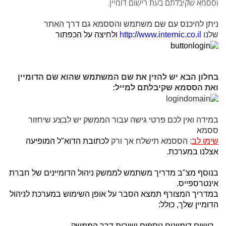
וססמא שקיבלתם בעת רישום דומיין.
ניתן להיכנס עם שם משתמש והססמא גם דרך האתר
שלנו
http://www.internic.co.il
ולחיצה על הכפתור
בחלון הבא יש להזין את שם המשתמש שהוא שם הדומיין
ואת הססמא שקיבלתם למייל:
במידה ואין לכם פרטי גישה עבור הממשק יש לבצע שיחזור
ססמא
שימו לב
:
הססמא תישלח אך ורק
לכתובת הדוא"ל המופיעה
אצלנו במערכת
.
בנוסף מצ"ב מדריך משתמש לממשק ניהול הדומיינים של חברת
אינטרספייס.
במדריך המצורף תמצא הסבר על אופן השימוש במערכת לניהול
הדומיין שלך, כולל:
- רישום דומיינים נוספים ישירות דרך הממשק.