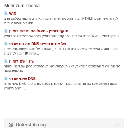
Mehr zum Thema
WIX
חברה המספקת שרותי תבניות אתרים מוכנות בפלאש או ב HTML5. לקוחות אשר קונים
תבנית מWIX מחויבים...
תוקף דומיין - מעגל החיים של דומיין
תוקף דומיין - מעגל החיים של דומיין מה קורה לשם דומיין לאחר שמבצעים קניית דומיין ?...
מה הם שרתי DNS של אינטרספייס
שרת DNS זהו פרוטוקול המאפשר גישה לבסיס נתונים מבוזר, האחראי על תרגום שמות
דומיין לכתובות IP אליהן...
שינוי שם דומיין
לפי חוקי איגוד האינטרנט הישראלי, לא ניתן לבטל/ לשנות/ להחליף/ לתקן שם דומיין לאחר
שרישומו אושר...
שינוי שרתי DNS
שינוי שרתי DNS נעשה בממשק של רשם הדומיינים בלבד, ולכן קודם עליכם לוודא איפה
רשום הדומיין. ...
Unterstützung