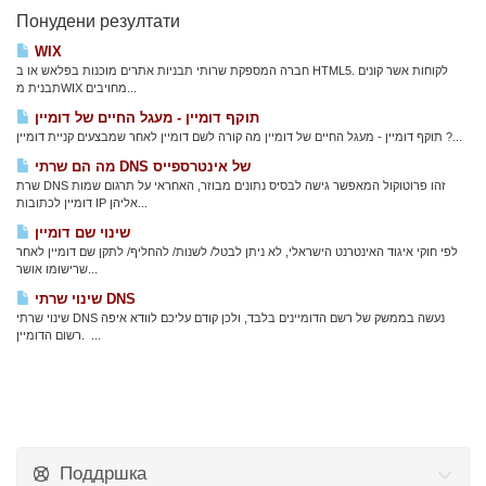
Понудени резултати
WIX
חברה המספקת שרותי תבניות אתרים מוכנות בפלאש או ב HTML5. לקוחות אשר קונים
תבנית מWIX מחויבים...
תוקף דומיין - מעגל החיים של דומיין
תוקף דומיין - מעגל החיים של דומיין מה קורה לשם דומיין לאחר שמבצעים קניית דומיין ?...
מה הם שרתי DNS של אינטרספייס
שרת DNS זהו פרוטוקול המאפשר גישה לבסיס נתונים מבוזר, האחראי על תרגום שמות
דומיין לכתובות IP אליהן...
שינוי שם דומיין
לפי חוקי איגוד האינטרנט הישראלי, לא ניתן לבטל/ לשנות/ להחליף/ לתקן שם דומיין לאחר
שרישומו אושר...
שינוי שרתי DNS
שינוי שרתי DNS נעשה בממשק של רשם הדומיינים בלבד, ולכן קודם עליכם לוודא איפה
רשום הדומיין. ...
Поддршка