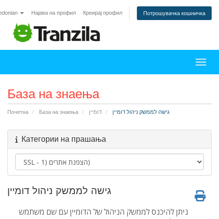
edonian
Најава на профил
Креирај профил
Потрошувачка кошничка
Вклу
База на знаења
גישה לממשק ניהול דומיין
דומיין
База на знаења
Почетна
Категории на прашања
גישה לממשק ניהול דומיין
ניתן להיכנס לממשק הניהול של הדומיין עם שם משתמש