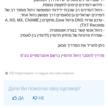
- חידוש דומיינים קיימים לתקופה נוספת.
- ניהול דומיינים רב שכבתי ידידותי המאפשר ניהול מספר רב של
דומיינים ישראליים ובינלאומיים דרך ממשק ניהול אחד.
- עדכון שרתי DNS וניהול Zone מתקדם (A, NS, MX, CNAME,
TXT Records).
- ניהול אנשי קשר בצורה אוטומטית.
- שמירת פרטיות של מחזיק הדומיין (לדומיין בין לאומי):
ניתן להוריד את המדריך מכאן:
מדריך להסבר ניהול הדומיין ברשם אינטרספייס בע"מ
155 Корисниците го најдоа ова како корисно
Дали Ви помогна овој одговор?
ДА
НЕ