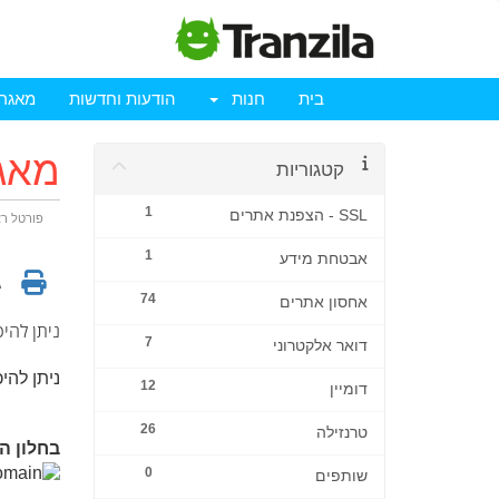
בית
חנות
הודעות וחדשות
מאגר 
מאג
קטגוריות
1
SSL - הצפנת אתרים
פורטל ר
1
אבטחת מידע
ג
74
אחסון אתרים
ניתן להי
7
דואר אלקטרוני
ניתן לה
12
דומיין
26
טרנזילה
בחלון ה
0
שותפים