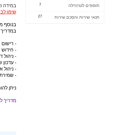
7
במידה ו
תוספים לטרנזילה
שימו לב
:
27
תנאי שירות והסכם שירות
בנוסף מ
במדריך ה
- רישום 
- חידוש 
- ניהול 
- עדכון שרתי DNS וניהול Zone מתקדם (ecords
- ניהול 
- שמירת 
ניתן להו
מדריך לה