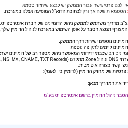
אין לכם פרטי גישה עבור הממשק יש לבצע שיחזור ססמא
הססמא תישלח אך ורק
לכתובת הדוא"ל המופיעה אצלנו במערכת
.
צ"ב מדריך משתמש לממשק ניהול הדומיינים של חברת אינטרספייס.
מצורף תמצא הסבר על אופן השימוש במערכת לניהול הדומיין שלך, כ
דומיינים נוספים ישירות דרך הממשק.
דומיינים קיימים לתקופה נוספת.
דומיינים רב שכבתי ידידותי המאפשר ניהול מספר רב של דומיינים ישר
A, NS, MX, CNAME, TXT R).
אנשי קשר בצורה אוטומטית.
פרטיות של מחזיק הדומיין (לדומיין בין לאומי):
ריד את המדריך מכאן:
סבר ניהול הדומיין ברשם אינטרספייס בע"מ