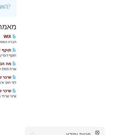
?האם
מאמרי
WIX
חברה המספקת שרותי ת
תוקף דו
תוקף דומיין
מה הם שרתי DNS
שרת DNS זהו פרוטוקול המאפשר גישה לבסיס נתונים מבוזר, האחראי על תרגום שמות דומיין לכתובות IP אליהן...
שינוי ש
לפי חוקי אי
שינוי שרת
שינוי שרתי DNS נעשה בממשק של רשם הדומיינים בלבד, ולכן קודם עליכם לוודא איפה רשום הדומיין. ...
פניות ומידע