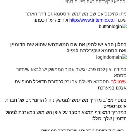
וססמא שקיבלתם בעת רישום דומיין.
ניתן להיכנס עם שם משתמש והססמא גם דרך האתר
שלנו
http://www.internic.co.il
ולחיצה על הכפתור
בחלון הבא יש להזין את שם המשתמש שהוא שם הדומיין
ואת הססמא שקיבלתם למייל:
במידה ואין לכם פרטי גישה עבור הממשק יש לבצע שיחזור
ססמא
שימו לב
:
הססמא תישלח אך ורק
לכתובת הדוא"ל המופיעה
אצלנו במערכת
.
בנוסף מצ"ב מדריך משתמש לממשק ניהול הדומיינים של חברת
אינטרספייס.
במדריך המצורף תמצא הסבר על אופן השימוש במערכת לניהול
הדומיין שלך, כולל:
- רישום דומיינים נוספים ישירות דרך הממשק.