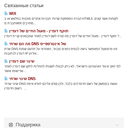
Связанные статьи
WIX
חברה המספקת שרותי תבניות אתרים מוכנות בפלאש או ב HTML5. לקוחות אשר קונים
תבנית מWIX מחויבים...
תוקף דומיין - מעגל החיים של דומיין
תוקף דומיין - מעגל החיים של דומיין מה קורה לשם דומיין לאחר שמבצעים קניית דומיין ?...
מה הם שרתי DNS של אינטרספייס
שרת DNS זהו פרוטוקול המאפשר גישה לבסיס נתונים מבוזר, האחראי על תרגום שמות
דומיין לכתובות IP אליהן...
שינוי שם דומיין
לפי חוקי איגוד האינטרנט הישראלי, לא ניתן לבטל/ לשנות/ להחליף/ לתקן שם דומיין לאחר
שרישומו אושר...
שינוי שרתי DNS
שינוי שרתי DNS נעשה בממשק של רשם הדומיינים בלבד, ולכן קודם עליכם לוודא איפה
רשום הדומיין. ...
Поддержка