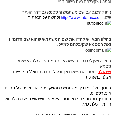
וססמא שקיבלתם בעת רישום דומיין.
ניתן להיכנס עם שם משתמש והססמא גם דרך האתר
שלנו
http://www.internic.co.il
ולחיצה על הכפתור
בחלון הבא יש להזין את שם המשתמש שהוא שם הדומיין
ואת הססמא שקיבלתם למייל:
במידה ואין לכם פרטי גישה עבור הממשק יש לבצע שיחזור
ססמא
שימו לב
:
הססמא תישלח אך ורק
לכתובת הדוא"ל המופיעה
אצלנו במערכת
.
בנוסף מצ"ב מדריך משתמש לממשק ניהול הדומיינים של חברת
אינטרספייס.
במדריך המצורף תמצא הסבר על אופן השימוש במערכת לניהול
הדומיין שלך, כולל:
- רישום דומיינים נוספים ישירות דרך הממשק.