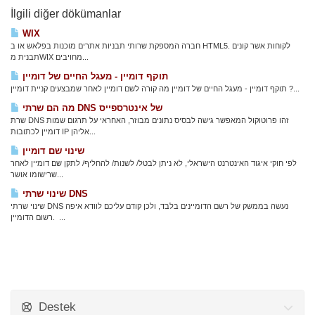
İlgili diğer dökümanlar
WIX
חברה המספקת שרותי תבניות אתרים מוכנות בפלאש או ב HTML5. לקוחות אשר קונים
תבנית מWIX מחויבים...
תוקף דומיין - מעגל החיים של דומיין
תוקף דומיין - מעגל החיים של דומיין מה קורה לשם דומיין לאחר שמבצעים קניית דומיין ?...
מה הם שרתי DNS של אינטרספייס
שרת DNS זהו פרוטוקול המאפשר גישה לבסיס נתונים מבוזר, האחראי על תרגום שמות
דומיין לכתובות IP אליהן...
שינוי שם דומיין
לפי חוקי איגוד האינטרנט הישראלי, לא ניתן לבטל/ לשנות/ להחליף/ לתקן שם דומיין לאחר
שרישומו אושר...
שינוי שרתי DNS
שינוי שרתי DNS נעשה בממשק של רשם הדומיינים בלבד, ולכן קודם עליכם לוודא איפה
רשום הדומיין. ...
Destek