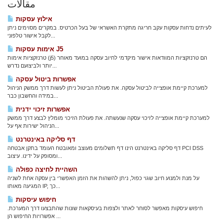
مقالات
אילוץ עסקות
לעיתים נדחות עסקות עקב חריגה מתקרת האשראי של בעל הכרטיס. במקרים מסוימים ניתן
לקבל אישור טלפוני...
אימות עסקות J5
טרנזקציות אימות (j5) הם טרנזקציות המוודאות אישור מיקדמי לחיוב עסקה במועד מאוחר
יותר ולביצועם נדרש...
אפשרות ביטול עסקה
למערכת קיימת אופצייה לביטול עסקה. את פעולת הביטול ניתן לעשות דרך ממשק הניהול
במידה והחשבון כבר...
אפשרות זיכוי ידנית
למערכת קיימת אופצייה לזיכוי עסקה שנעשתה. את פעולת הזיכוי מומלץ לבצע דרך ממשק
הניהול ישירות אף על...
דף סליקה באינטרנט
דף סליקה באינטרנט הינו דף תשלומים מעוצב ומאובטח העומד בתקן אבטחה PCI DSS
ומסופק על ידינו. עיצוב...
השהיית לחיצה כפולה
על מנת ולמנוע חיוב שגוי כפול, ניתן להשהות את הזמן האפשרי בין עסקה אחת לשניה
המגיעה מאותו IP, כך...
חיפוש עיסקות
חיפוש עיסקות מאפשר לסוחר לאתר ולצפות בעיסקאות שונות שהתבצעו דרך המערכת.
אפשרויות החיפוש הן...