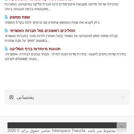
טרנזילה שרותי סליקה מקבוצת אינטרספייס הינה חברת סליקה באינטרנט. המערכת
מאובטחת ברמה הגבוהה ביותר...
שפת ממשק
ניתן לקבוע את שפת הממשק שתופיע עם כניסתך ללוח בקרת המסחר.
תהליכים ראשונים מול חברות האשראי
קבלת מספר ספק לאינטרנט: על הסוחר (בעל האתר) להיות מוכר בחברות האשראי
בסטטוס "ספק" על מנת שתהיה...
תכונות מיוחדות בדף הסליקה
-בחירת שדות נתונים להצגה -בחירת שדות חובה למילוי -מבחר צבעים לבחירה -אפשרות
לשילוב IFRAME באתר...
پشتیبانی
تمامی حقوق برای © 2026 Interspace Tranzila. محفوط می باشد.