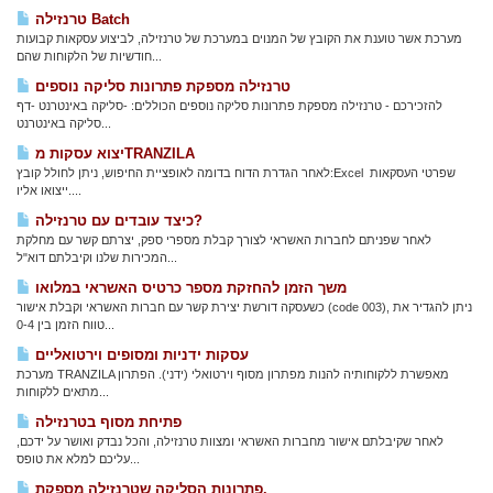
טרנזילה Batch
מערכת אשר טוענת את הקובץ של המנוים במערכת של טרנזילה, לביצוע עסקאות קבועות
חודשיות של הלקוחות שהם...
טרנזילה מספקת פתרונות סליקה נוספים
להזכירכם - טרנזילה מספקת פתרונות סליקה נוספים הכוללים: -סליקה באינטרנט -דף
סליקה באינטרנט...
יצוא עסקות מTRANZILA
לאחר הגדרת הדוח בדומה לאופציית החיפוש, ניתן לחולל קובץ:Excel שפרטי העסקאות
ייצואו אליו....
כיצד עובדים עם טרנזילה?
לאחר שפניתם לחברות האשראי לצורך קבלת מספרי ספק, יצרתם קשר עם מחלקת
המכירות שלנו וקיבלתם דוא"ל...
משך הזמן להחזקת מספר כרטיס האשראי במלואו
כשעסקה דורשת יצירת קשר עם חברות האשראי וקבלת אישור (code 003), ניתן להגדיר את
טווח הזמן בין 0-4...
עסקות ידניות ומסופים וירטואליים
מערכת TRANZILA מאפשרת ללקוחותיה להנות מפתרון מסוף וירטואלי (ידני). הפתרון
מתאים ללקוחות...
פתיחת מסוף בטרנזילה
לאחר שקיבלתם אישור מחברות האשראי ומצוות טרנזילה, והכל נבדק ואושר על ידכם,
עליכם למלא את טופס...
פתרונות הסליקה שטרנזילה מספקת.