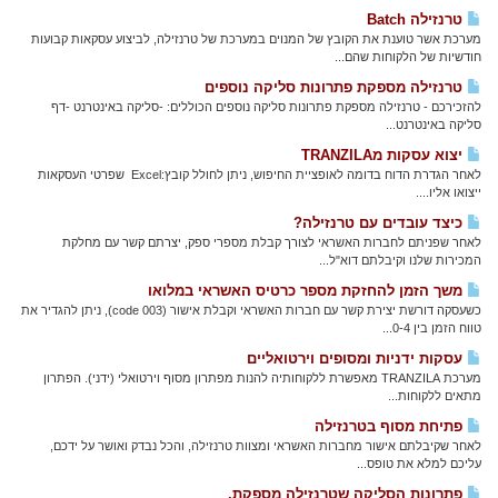
טרנזילה Batch
מערכת אשר טוענת את הקובץ של המנוים במערכת של טרנזילה, לביצוע עסקאות קבועות
חודשיות של הלקוחות שהם...
טרנזילה מספקת פתרונות סליקה נוספים
להזכירכם - טרנזילה מספקת פתרונות סליקה נוספים הכוללים: -סליקה באינטרנט -דף
סליקה באינטרנט...
יצוא עסקות מTRANZILA
לאחר הגדרת הדוח בדומה לאופציית החיפוש, ניתן לחולל קובץ:Excel שפרטי העסקאות
ייצואו אליו....
כיצד עובדים עם טרנזילה?
לאחר שפניתם לחברות האשראי לצורך קבלת מספרי ספק, יצרתם קשר עם מחלקת
המכירות שלנו וקיבלתם דוא"ל...
משך הזמן להחזקת מספר כרטיס האשראי במלואו
כשעסקה דורשת יצירת קשר עם חברות האשראי וקבלת אישור (code 003), ניתן להגדיר את
טווח הזמן בין 0-4...
עסקות ידניות ומסופים וירטואליים
מערכת TRANZILA מאפשרת ללקוחותיה להנות מפתרון מסוף וירטואלי (ידני). הפתרון
מתאים ללקוחות...
פתיחת מסוף בטרנזילה
לאחר שקיבלתם אישור מחברות האשראי ומצוות טרנזילה, והכל נבדק ואושר על ידכם,
עליכם למלא את טופס...
פתרונות הסליקה שטרנזילה מספקת.