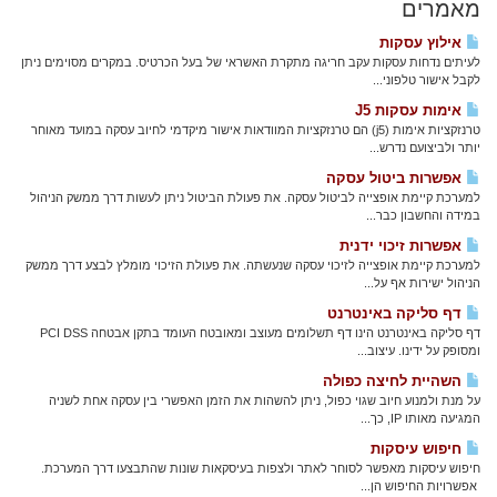
מאמרים
אילוץ עסקות
לעיתים נדחות עסקות עקב חריגה מתקרת האשראי של בעל הכרטיס. במקרים מסוימים ניתן
לקבל אישור טלפוני...
אימות עסקות J5
טרנזקציות אימות (j5) הם טרנזקציות המוודאות אישור מיקדמי לחיוב עסקה במועד מאוחר
יותר ולביצועם נדרש...
אפשרות ביטול עסקה
למערכת קיימת אופצייה לביטול עסקה. את פעולת הביטול ניתן לעשות דרך ממשק הניהול
במידה והחשבון כבר...
אפשרות זיכוי ידנית
למערכת קיימת אופצייה לזיכוי עסקה שנעשתה. את פעולת הזיכוי מומלץ לבצע דרך ממשק
הניהול ישירות אף על...
דף סליקה באינטרנט
דף סליקה באינטרנט הינו דף תשלומים מעוצב ומאובטח העומד בתקן אבטחה PCI DSS
ומסופק על ידינו. עיצוב...
השהיית לחיצה כפולה
על מנת ולמנוע חיוב שגוי כפול, ניתן להשהות את הזמן האפשרי בין עסקה אחת לשניה
המגיעה מאותו IP, כך...
חיפוש עיסקות
חיפוש עיסקות מאפשר לסוחר לאתר ולצפות בעיסקאות שונות שהתבצעו דרך המערכת.
אפשרויות החיפוש הן...