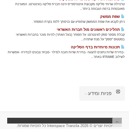
טרנזילה שרותי סליקה מקבוצת אינטרספייס הינה חברת סליקה באינטרנט. המערכת
מאובטחת ברמה הגבוהה ביותר...
שפת ממשק
ניתן לקבוע את שפת הממשק שתופיע עם כניסתך ללוח בקרת המסחר.
תהליכים ראשונים מול חברות האשראי
קבלת מספר ספק לאינטרנט: על הסוחר (בעל האתר) להיות מוכר בחברות האשראי
בסטטוס "ספק" על מנת שתהיה...
תכונות מיוחדות בדף הסליקה
-בחירת שדות נתונים להצגה -בחירת שדות חובה למילוי -מבחר צבעים לבחירה -אפשרות
לשילוב IFRAME באתר...
פניות ומידע
זכויות יוצרים © 2026 Interspace Tranzila כל הזכויות שמורות.