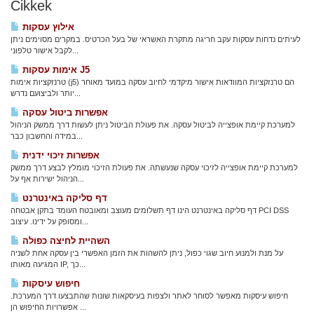
Cikkek
אילוץ עסקות
לעיתים נדחות עסקות עקב חריגה מתקרת האשראי של בעל הכרטיס. במקרים מסוימים ניתן
לקבל אישור טלפוני...
אימות עסקות J5
טרנזקציות אימות (j5) הם טרנזקציות המוודאות אישור מיקדמי לחיוב עסקה במועד מאוחר
יותר ולביצועם נדרש...
אפשרות ביטול עסקה
למערכת קיימת אופצייה לביטול עסקה. את פעולת הביטול ניתן לעשות דרך ממשק הניהול
במידה והחשבון כבר...
אפשרות זיכוי ידנית
למערכת קיימת אופצייה לזיכוי עסקה שנעשתה. את פעולת הזיכוי מומלץ לבצע דרך ממשק
הניהול ישירות אף על...
דף סליקה באינטרנט
דף סליקה באינטרנט הינו דף תשלומים מעוצב ומאובטח העומד בתקן אבטחה PCI DSS
ומסופק על ידינו. עיצוב...
השהיית לחיצה כפולה
על מנת ולמנוע חיוב שגוי כפול, ניתן להשהות את הזמן האפשרי בין עסקה אחת לשניה
המגיעה מאותו IP, כך...
חיפוש עיסקות
חיפוש עיסקות מאפשר לסוחר לאתר ולצפות בעיסקאות שונות שהתבצעו דרך המערכת.
אפשרויות החיפוש הן...