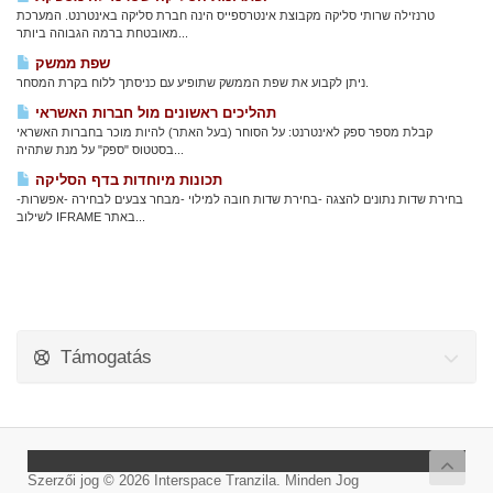
טרנזילה שרותי סליקה מקבוצת אינטרספייס הינה חברת סליקה באינטרנט. המערכת
מאובטחת ברמה הגבוהה ביותר...
שפת ממשק
ניתן לקבוע את שפת הממשק שתופיע עם כניסתך ללוח בקרת המסחר.
תהליכים ראשונים מול חברות האשראי
קבלת מספר ספק לאינטרנט: על הסוחר (בעל האתר) להיות מוכר בחברות האשראי
בסטטוס "ספק" על מנת שתהיה...
תכונות מיוחדות בדף הסליקה
-בחירת שדות נתונים להצגה -בחירת שדות חובה למילוי -מבחר צבעים לבחירה -אפשרות
לשילוב IFRAME באתר...
Támogatás
Szerzői jog © 2026 Interspace Tranzila. Minden Jog