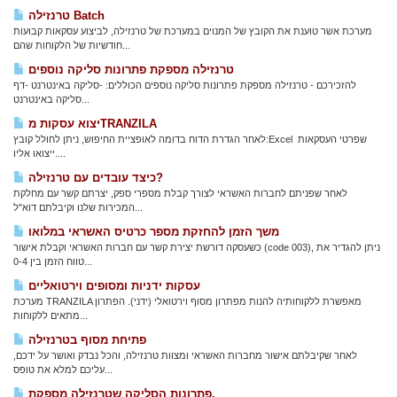
טרנזילה Batch
מערכת אשר טוענת את הקובץ של המנוים במערכת של טרנזילה, לביצוע עסקאות קבועות
חודשיות של הלקוחות שהם...
טרנזילה מספקת פתרונות סליקה נוספים
להזכירכם - טרנזילה מספקת פתרונות סליקה נוספים הכוללים: -סליקה באינטרנט -דף
סליקה באינטרנט...
יצוא עסקות מTRANZILA
לאחר הגדרת הדוח בדומה לאופציית החיפוש, ניתן לחולל קובץ:Excel שפרטי העסקאות
ייצואו אליו....
כיצד עובדים עם טרנזילה?
לאחר שפניתם לחברות האשראי לצורך קבלת מספרי ספק, יצרתם קשר עם מחלקת
המכירות שלנו וקיבלתם דוא"ל...
משך הזמן להחזקת מספר כרטיס האשראי במלואו
כשעסקה דורשת יצירת קשר עם חברות האשראי וקבלת אישור (code 003), ניתן להגדיר את
טווח הזמן בין 0-4...
עסקות ידניות ומסופים וירטואליים
מערכת TRANZILA מאפשרת ללקוחותיה להנות מפתרון מסוף וירטואלי (ידני). הפתרון
מתאים ללקוחות...
פתיחת מסוף בטרנזילה
לאחר שקיבלתם אישור מחברות האשראי ומצוות טרנזילה, והכל נבדק ואושר על ידכם,
עליכם למלא את טופס...
פתרונות הסליקה שטרנזילה מספקת.