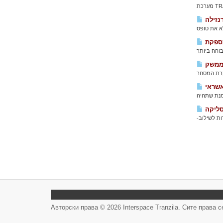
נזילה
ממשק
אשראי
סליקה
Авторски права © 2026 Interspace Tranzila. Сите права 