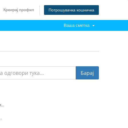
Креирај профил
Потрошувачка кошничка
Ваша сметка
לעיתים נדחות עסקות עקב חריגה מתקרת האשראי של בעל הכרטיס. במקרים מסוימים ניתן לקבל אישור טלפוני...
טרנזקציות אימות (j5) הם טרנזקציות המוודאות אישור מיקדמי לחיוב עסקה במועד 