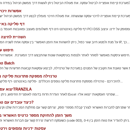
אפשרות זיכוי 
דף סליקה באי
השהיית לחיצה 
על מנת ולמנוע חיוב שגוי כפול, ניתן להשהות את הזמן האפשרי בין עסקה אחת לשניה המגיעה מאותו IP, כך...
חיפוש ע
עו דרך המערכת. אפשרויות החיפוש הן...
טרנזילה Batch
טרנזילה מספקת פתרונות סליקה נ
להזכירכם - טרנזילה מספקת פתרונות סליקה נוספים הכוללים: -סליקה באינטרנט -דף סליקה באינטרנט...
יצוא עסקות מTRANZILA
לאחר הגדרת הדוח בדומה לאופציית החיפוש, ניתן לחולל קובץ:Excel שפרטי העסקאות ייצואו אליו....
כיצד עובדים עם טרנזילה?
משך הזמן להחזקת מספר כרטיס האשראי ב
ר (code 003), ניתן להגדיר את טווח הזמן בין 0-4...
עסקות ידניות ומסופים וירטו