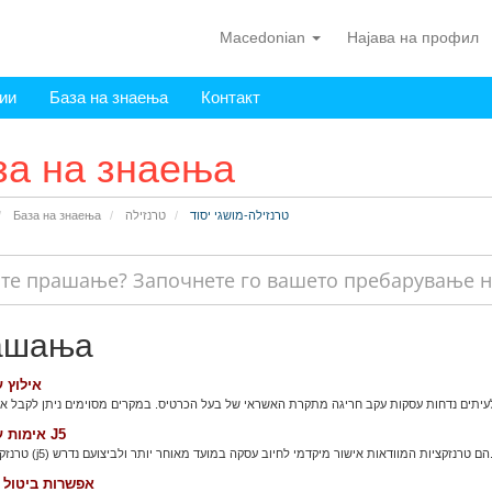
Macedonian
Најава на профил
ии
База на знаења
Контакт
за на знаења
טרנזילה-מושגי יסוד
טרנזילה
База на знаења
ашања
אילוץ 
אימות עסקות J5
מאוחר יותר ולביצועם נדרש...
אפשרות ביטול