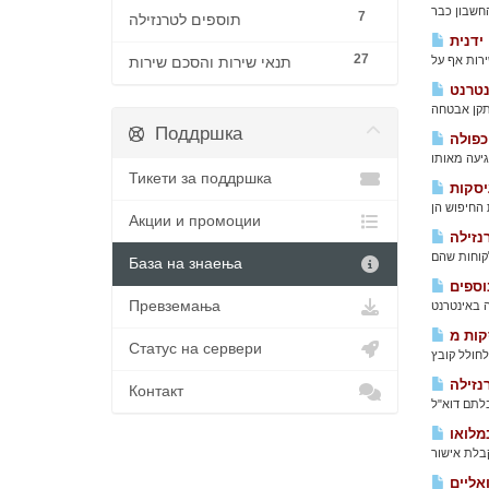
7
תוספים לטרנזילה
ידנית
27
תנאי שירות והסכם שירות
נטרנט
Поддршка
כפולה
Тикети за поддршка
יסקות
Акции и промоции
База на знаења
וספים
Превземања
Статус на сервери
Контакт
מלואו
אליים