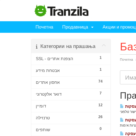
Почетна
Продавница
Акции и промоц
Ба
Категории на прашања
1
SSL - הצפנת אתרים
Почетна
1
אבטחת מידע
74
אחסון אתרים
Пр
7
דואר אלקטרוני
12
דומיין
עסקות
26
טרנזילה
0
שותפים
 עסקה