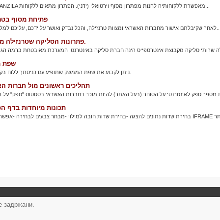
מערכת TRANZILA מאפשרת ללקוחותיה להנות מפתרון מסוף וירטואלי (ידני). הפתרון מתאים ללקוחות...
פתיחת מסוף בטר
ור מחברות האשראי ומצוות טרנזילה, והכל נבדק ואושר על ידכם, עליכם למלא את טופס...
פתרונות הסליקה שטרנזילה מספקת.
שפת 
ניתן לקבוע את שפת הממשק שתופיע עם כניסתך ללוח בקרת המסחר.
תהליכים ראשונים מול חברות ה
תכונות מיוחדות בדף ה
се задржани.