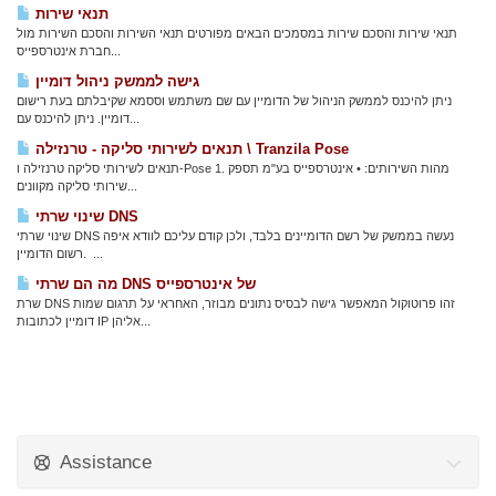
תנאי שירות
תנאי שירות והסכם שירות במסמכים הבאים מפורטים תנאי השירות והסכם השירות מול
חברת אינטרספייס...
גישה לממשק ניהול דומיין
ניתן להיכנס לממשק הניהול של הדומיין עם שם משתמש וססמא שקיבלתם בעת רישום
דומיין. ניתן להיכנס עם...
תנאים לשירותי סליקה - טרנזילה \ Tranzila Pose
תנאים לשירותי סליקה טרנזילה ו-Pose 1. מהות השירותים: • אינטרספייס בע"מ תספק
שירותי סליקה מקוונים...
שינוי שרתי DNS
שינוי שרתי DNS נעשה בממשק של רשם הדומיינים בלבד, ולכן קודם עליכם לוודא איפה
רשום הדומיין. ...
מה הם שרתי DNS של אינטרספייס
שרת DNS זהו פרוטוקול המאפשר גישה לבסיס נתונים מבוזר, האחראי על תרגום שמות
דומיין לכתובות IP אליהן...
Assistance