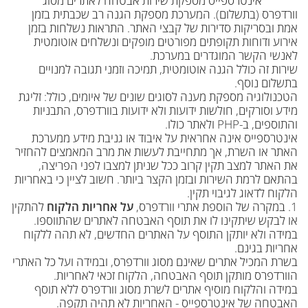
אינטרספייס מספקת שירות אבטחה לאתרים מסוג
וורדפרס (בתשלום). המערכת מספקת הגנה רב שכבתית בזמן
אמת ובסריקות סדירות של קבצי האתר. התראות נשלחות בזמן
אירוע ודוחות תקופתים מפורטים מופקים ונשלחים אוטומטית
לאנשי הקשר המוגדרים במערכת.
שירות זה כולל הגנה אוטומטית, תמיכה וזמני תגובה למנויים
בתשלום נוסף.
הטכנולוגיה מספקת מענה לסוגים שונים של איומים, כולל: זליגת
מידע וסורקים, חולשות ידועות ולא ידועות בוורדפרס, התבניות
והתוספים, ב-PHP ולאתר כולו.
אינטרספייס אינה אחראית על איבוד או גניבת מידע ממערכת
האתר או השרת, אך מתחייבת לעשות את מרב המאמצים להחזיר
את האתר למצב תקין קרוב ככל שניתן למצבו לפני הפריצה,
בהתאם לרמת השירות ובזמן הקצר ביותר. חשוב לציין כי באחריות
הלקוח לדאוג לגיבוי תקין.
1. במקרה של הוספת אתרי וורדפרס,
על אחריות הלקוח
להתקין
או לבקש שיתקינו לו את תוסף האבטחה לאתרים שהתווספו.
במידה ולא יותקן התוסף על האתרים החדשים, לא תהה ללקוח
אחריות בגינם.
בשרת המכיל אתרים שאינם מסוג וורדפרס, ובמידה ועל כל האתרי
הוורדפרס מותקן תוסף האבטחה, הלקוח זכאי לאחריות.
במידה והלקוח מוסיף אתרים לשרת מסוג וורדפרס ללא תוסף
האבטחה של אינטרספייס - האחריות לא תהיה תקפה.