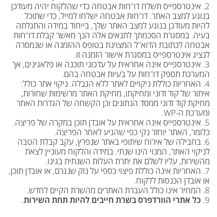
2. אינטרספייס תשלח דו"חות אבטחה כדי שהלקוח יהיה מעודכן
בנוגע למצב האתר. דו"חות אבטחה ישלחו למייל, כדי שתוכל
להיות מעודכן בנוגע למצב האתר שלך, בייחוד במידה והתגלתה
בעיה. במסגרת הסכמתך לתנאים אלה הנך מאשר קבלת דו"חות
אבטחה לכתובת הדוא"ל המצוינת בטופס ההזמנה או שנמסרה
לנציג אינטרספייס במסגרת אישור הזמנה זו.
3. אינטרספייס אינה אחראית על עדכוני תוכנה או פלאגינים, אך
המערכת תספק דו"חות על בעיות אבטחה בהם.
4. האחריות כוללת ניקויים לאתר ללא הגבלה. ניקוי אתר כולל:
איתור של קוד זדוני ומחיקתו, מחיקת האתר מרשימות שחורות,
מחיקת קוד זדוני ממסד הנתונים וכן הקשחה של הגדרות האתר
ומערכת ה-WP.
5. אינטרספייס אינה אחראית על אובדן תוכן במקרה של פריצה.
כלומר, האתר יוחזר נקי כפי שהגיע לאחר הפריצה.
6. בחבילה של אירוח שיתופי באתר שנפרץ, עקב קבלת הטבה
לניקוי האתר, המנוי הינו שנתי. במידה והלקוח מעוניין לצאת
מהשירות, עליו לשלם את יתרת העלות השנתית בגינו.
7. האחריות אינה כוללת פיצוי כספי על נזק שנגרם, או אובדן תוכן,
או אובדן הכנסות ללקוח.
8. המחיר אינו כולל העברת האתרים מהשרת הקיים לחדש.
9.
כל אתרי הוורדפרס בשרת חייבים להיות תחת השירות
.