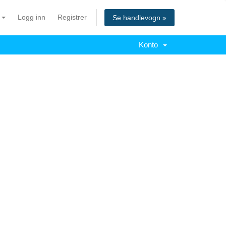
n
Logg inn
Registrer
Se handlevogn »
Konto