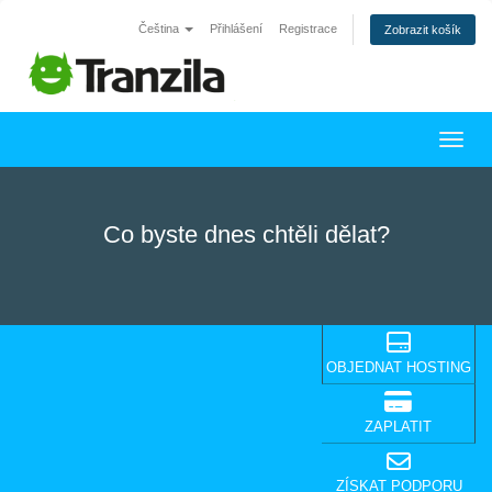
Čeština
Přihlášení
Registrace
Zobrazit košík
Přepn
Co byste dnes chtěli dělat?
OBJEDNAT HOSTING
ZAPLATIT
ZÍSKAT PODPORU