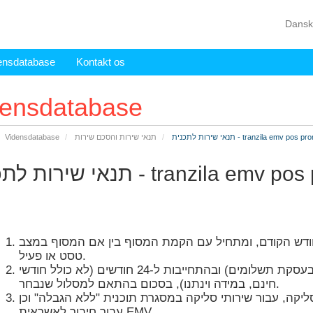
Dans
ensdatabase
Kontakt os
densdatabase
שירות לתכנית - tranzila emv pos promo
תנאי שירות והסכם שירות
Vidensdatabase
לתכנית - tranzila emv pos promo
חודש הקודם, ומתחיל עם הקמת המסוף בין אם המסוף במצב
טסט או פעיל.
התשלום הנו תשלום חודשי קבוע (לא מדובר בעסקת תשלומים) ובהתחייבות ל-24 חודשים (לא כולל חודשי
חינם, במידה וינתנו), בסכום בהתאם למסלול שנבחר.
קה, עבור שירותי סליקה במסגרת תוכנית "ללא הגבלה" וכן
עבור חיבור לאשראית EMV.