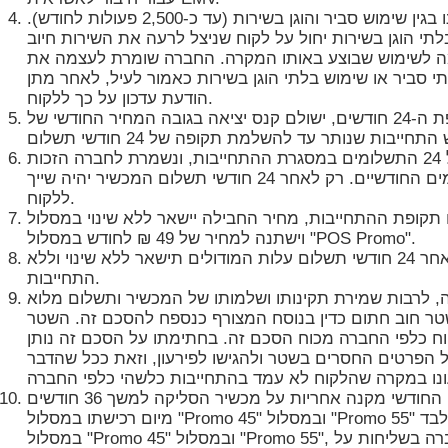
התשלום בעבור תוכניות "ללא הגבלה" הנו בגין שימוש סביר והוגן בשירות (עד כ-2,500 פעולות לחודש).
תי הוגן בשירות יחול על לקוח שניצל לרעה את השירות חיוב
ה לשימוש שבוצע באותו המקרה. החברה שומרת לעצמה את
 סביר או שימוש בלתי הוגן בשירות כאמור לעיל, לאחר מתן
הודעת עדכון על כך ללקוח.
ככל שהלקוח יתנתק מהשירות לפני תום תקופת ה-24 חודשים, ישולם קנס יציאה בגובה המחיר החודשי של
כלל החומרה בבעלות החברה עד שנסתיימו כלל 24 התשלומים במסגרת ההתחייבות, ונשמרת לחברה הזכות
לבקש את החומרה אם הלקוח לא יעמוד בתשלומים החודשיים. רק לאחר 24 חודשי תשלום המכשיר יהיה שייך
ללקוח.
 ההתחייבות, מחיר החבילה יישאר ללא שינוי במסלול "Promo 45" ובמסלול "Promo 55",
וישתנה למחיר של 49 ₪ לחודש במסלול "POS Promo".
אם הלקוח הוסיף מודולים לחבילה הראשית, לאחר 24 חודשי תשלום עלות המודולים תישאר ללא שינוי וללא
התחייבות.
זה, לרבות שמירת תקינותו ושלמותו של המכשיר ותשלום מלוא
ר חוב חתום כדין בנוסח המצורף כנספח להסכם זה. השטר
קוח כלפי החברה מכוח הסכם זה. בחתימתו על הסכם זה נותן
ל הפרטים החסרים בשטר ולהגישו לפירעון, וזאת ככל שהדבר
כל זמן שהשירות פעיל ואין פערי חיוב, התשלום החודשי מקנה אחריות על מכשיר הסליקה למשך 36 חודשים
במסלול "Promo 45" ובמסלול "Promo 55", במצב של תקלה, המכשיר יישלח למשרדי החברה בשליחות על