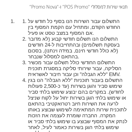
תנאי שירות למסלולי "POS Promo" ו-"Promo Nova"
התשלום עבור השירות הנו בסוף כל חודש על
החודש הקודם, ומתחיל עם הקמת המסוף בין
אם המסוף במצב טסט או פעיל.
התשלום הנו תשלום חודשי קבוע (לא מדובר
בעסקת תשלומים) ובהתחייבות ל-24 חודשים
(לא כולל חודשי חינם, במידה וינתנו), בסכום
בהתאם למסלול שנבחר.
התשלום החודשי כולל תשלום עבור מכשיר
הסליקה, עבור שירותי סליקה במסגרת תוכנית
"ללא הגבלה" וכן עבור חיבור לאשראית EMV.
התשלום בעבור תוכניות "ללא הגבלה" הנו בגין
שימוש סביר והוגן בשירות (עד כ-2,500 פעולות
לחודש). במקרים בהם יבוצע שימוש בלתי סביר
או שימוש בלתי הוגן בשירות יחול על לקוח שניצל
לרעה את השירות חיוב רטרואקטיבי בהתאם
לתוכנית שירות המתאימה לשימוש שבוצע באותו
המקרה. החברה שומרת לעצמה את הזכות
לנתק את המסוף שבוצע בו שימוש בלתי סביר או
שימוש בלתי הוגן בשירות כאמור לעיל, לאחר