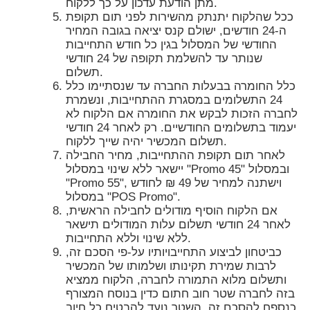
מתן הודעת עדכון על כך ללקוח.
ככל שהלקוח יתנתק מהשירות לפני תום תקופת
ה-24 חודשים, ישולם קנס יציאה בגובה המחיר
החודשי של המסלול בגין כל חודש התחייבות
שנותר עד להשלמת תקופה של 24 חודשי
תשלום.
כלל החומרה בבעלות החברה עד שנסתיימו כלל
24 התשלומים במסגרת ההתחייבות, ונשמרת
לחברה הזכות לבקש את החומרה אם הלקוח לא
יעמוד בתשלומים החודשיים. רק לאחר 24 חודשי
תשלום המכשיר יהיה שייך ללקוח.
לאחר תום תקופת ההתחייבות, מחיר החבילה
יישאר ללא שינוי במסלול "Promo 45" ובמסלול
"Promo 55", וישתנה למחיר של 49 ₪ לחודש
במסלול "POS Promo".
אם הלקוח הוסיף מודולים לחבילה הראשית,
לאחר 24 חודשי תשלום עלות המודולים תישאר
ללא שינוי וללא התחייבות.
כביטחון לביצוע התחייבויותיו על-פי הסכם זה,
לרבות שמירת תקינותו ושלמותו של המכשיר
ותשלום מלוא התמורה לחברה, הלקוח ממציא
בזה לחברה שטר חוב חתום כדין בנוסח המצורף
כנספח להסכם זה. השטר נועד להבטיח כל חיוב