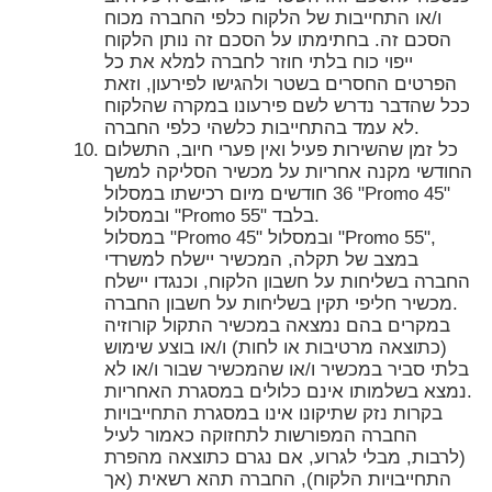
ו/או התחייבות של הלקוח כלפי החברה מכוח
הסכם זה. בחתימתו על הסכם זה נותן הלקוח
ייפוי כוח בלתי חוזר לחברה למלא את כל
הפרטים החסרים בשטר ולהגישו לפירעון, וזאת
ככל שהדבר נדרש לשם פירעונו במקרה שהלקוח
לא עמד בהתחייבות כלשהי כלפי החברה.
כל זמן שהשירות פעיל ואין פערי חיוב, התשלום
החודשי מקנה אחריות על מכשיר הסליקה למשך
36 חודשים מיום רכישתו במסלול "Promo 45"
ובמסלול "Promo 55" בלבד.
במסלול "Promo 45" ובמסלול "Promo 55",
במצב של תקלה, המכשיר יישלח למשרדי
החברה בשליחות על חשבון הלקוח, וכנגדו יישלח
מכשיר חליפי תקין בשליחות על חשבון החברה.
במקרים בהם נמצאה במכשיר התקול קורוזיה
(כתוצאה מרטיבות או לחות) ו/או בוצע שימוש
בלתי סביר במכשיר ו/או שהמכשיר שבור ו/או לא
נמצא בשלמותו אינם כלולים במסגרת האחריות.
בקרות נזק שתיקונו אינו במסגרת התחייבויות
החברה המפורשות לתחזוקה כאמור לעיל
(לרבות, מבלי לגרוע, אם נגרם כתוצאה מהפרת
התחייבויות הלקוח), החברה תהא רשאית (אך