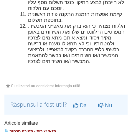
לא חייבת) לבצע התיקון כנגד תשלום נוסף עליו
יוסכם עם הלקוח.
קיימת אפשרות הזמנת התקנה פיזית ראשונית
בתוספת תשלום.
הלקוח מצהיר כי הוא בדק את מאפייני המכשיר,
המפרטים הרלוונטיים שלו ואת השירותים באופן
מקיף ויסודי ומצא אותם מתאימים לצרכיו
ולמטרותיו, וכי לא תהא לו טענה או דרישה
כלשהי כלפי החברה בקשר למאפייני ולביצועי
המכשיר ו/או השירותים ו/או בקשר להתאמת
המכשיר ו/או השירותים לצרכיו.
0 utilizatori au considerat informația utilă
Răspunsul a fost util?
Da
Nu
Articole similare
תנאי שירות - תמיכה מרחוק