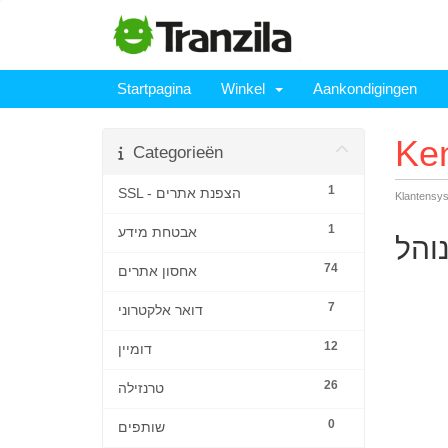
Startpagina
Winkel
Aankondigingen
Ke
Categorieën
1
SSL - הצפנת אתרים
Klantensy
1
אבטחת מידע
והל
74
אחסון אתרים
7
דואר אלקטרוני
12
דומיין
26
טרנזילה
0
שותפים