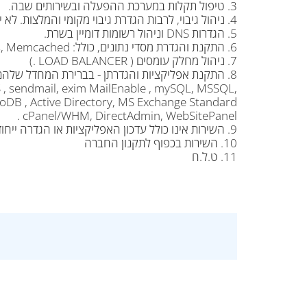
3. טיפול תקלות במערכת ההפעלה ובשירותים שבה.
4. ניהול גיבוי, לרבות הגדרת גיבוי מקומי והמלצות. לא יהיה תשלום עבור שחזור (ללקוח שאינו בשירות המנוהל העלות היא 50$ .)
5. הגדרות DNS וניהול רשומות דומיין בשרת.
6. התקנת והגדרת מסדי נתונים, כולל: MySQL, MSSQL, PostgreSQL , MongoDB, Redis, Memcached .
7. ניהול מחלק עומסים ( LOAD BALANCER .)
8. התקנת אפליקציות והגדרתן - בברירת המחדל שלהם, כולל:
S , sendmail, exim MailEnable , mySQL, MSSQL,
DB , Active Directory, MS Exchange Standard ,
cPanel/WHM, DirectAdmin, WebSitePanel .
9. השירות אינו כולל עדכון האפליקציות או הגדרה ייחודית שלהם ( DEVOPS )– הנ"ל יתומחר בשעות סיסטם נוספות.
10. השירות בכפוף לתקנון החברה
11. ט.ל.ח