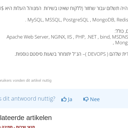
Apache Web Server, NGINX, IIS , PHP, .NET , bind, MSDN
Mongo
uikers vonden dit artikel nuttig
 dit antwoord nuttig?
Ja
Nee
ateerde artikelen
תנאי שירות - תמיכה 