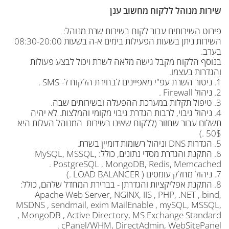
שירות מנוהל ללקוח מחשוב ענן
פירוט השירותים עבור לקוח בשירות שרת מנוהל:
השירות ניתן בשעות הפעילות בימים א-ה בשעות 08:30-20:00
בערב.
בנוסף הלקוח מקבל גישה מלאה לשרת ויכול לבצע פעולות
והגדרות בעצמו.
1. ניטור השרת עפ"י מאפיינים לבחירת הלקוח ל- SMS .
2. ניהול Firewall .
3. טיפול תקלות במערכת ההפעלה ובשירותים שבה.
4. ניהול גיבוי, לרבות הגדרת גיבוי מקומי והמלצות. לא יהיה
תשלום עבור שחזור (ללקוח שאינו בשירות המנוהל העלות היא
50$ .)
5. הגדרות DNS וניהול רשומות דומיין בשרת.
6. התקנת והגדרת מסדי נתונים, כולל: MySQL, MSSQL,
PostgreSQL , MongoDB, Redis, Memcached .
7. ניהול מחלק עומסים ( LOAD BALANCER .)
8. התקנת אפליקציות והגדרתן - בברירת המחדל שלהם, כולל:
Apache Web Server, NGINX, IIS , PHP, .NET , bind,
MSDNS , sendmail, exim MailEnable , mySQL, MSSQL,
MongoDB , Active Directory, MS Exchange Standard ,
cPanel/WHM, DirectAdmin, WebSitePanel .