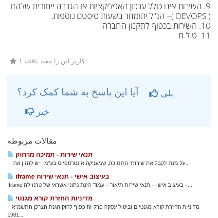
9. השירות אינו כולל עדכון האפליקציות או הגדרה ייחודית שלהם
( DEVOPS )– הנ"ל יתומחר בשעות סיסטם נוספות.
10. השירות בכפוף לתקנון החברה
11. ט.ל.ח
1 کاربر این را مفید یافتند
آیا این پاسخ به شما کمک کرد؟
بلی
خیر
مقالات مربوطه
תנאי שירות - תמיכה מרחוק
על מנת לקבל את שירותי התמיכה, שמעניקה אינטרספייס בע”מ , יש להזין את...
iframe בעיצוב אישי - תנאי שירות
Iframe בעיצוב אישי – תנאי שירות תיאור – עמוד הזנת נתוני אשראי של טרנזילה –...
מדיניות החזרת קורא מגנטי
מדיניות החזרת קורא מגנטיים וביטול עסקה פרק זה כפוף לחוק הגנת הצרכן התשמ"א –
1981...