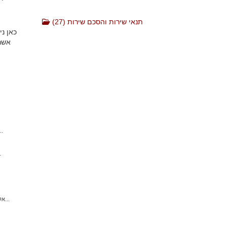
תנאי שירות והסכם שירות (27)
כאן נ
אשר 
ניתן להיכנס לממשק הניהול של הדומיין עם שם משתמש וססמא שקיבלת
תנאים לשירותי סלי
שרת DNS זהו פרוטוקול המאפשר גישה לבסיס נתונים מבוזר, האחראי על תרגום שמות דומיין לכתובות IP אליהן...