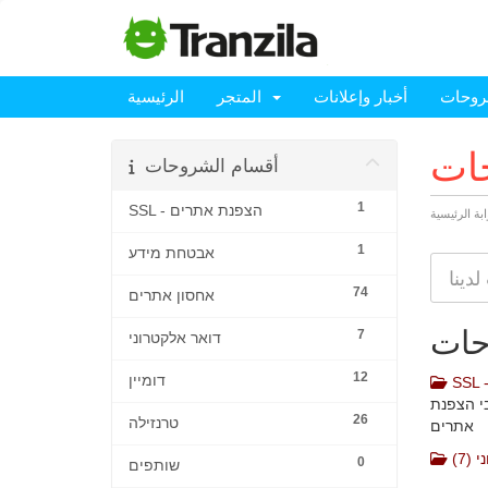
روحات
أخبار وإعلانات
المتجر
الرئيسية
حات
أقسام الشروحات
1
SSL - הצפנת אתרים
ابة الرئيسية
1
אבטחת מידע
74
אחסון אתרים
حات
7
דואר אלקטרוני
12
דומיין
בי הצפנת
26
טרנזילה
אתרים
(7)
0
שותפים