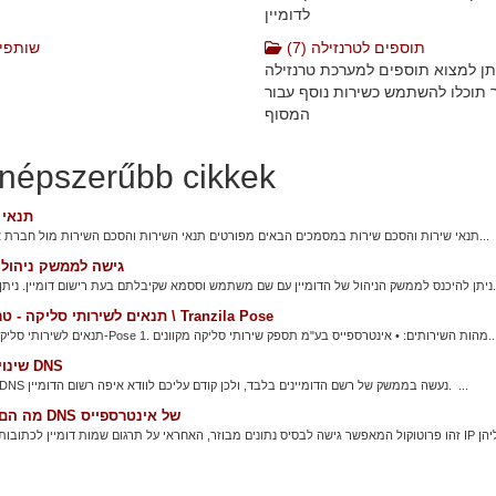
לדומיין
תוספים לטרנזילה (7)
שותפים 
יתן למצוא תוספים למערכת טרנזילה
תוכלו להשתמש כשירות נוסף עבור
המסוף
népszerűbb cikkek
תנאי 
תנאי שירות והסכם שירות במסמכים הבאים מפורטים תנאי השירות והסכם השירות מול חברת אינטרספייס...
גישה לממשק ניהול ד
ם בעת רישום דומיין. ניתן להיכנס עם...
תנאים לשירותי סליקה - טרנזילה \ Tranzila Pose
קה טרנזילה ו-Pose 1. מהות השירותים: • אינטרספייס בע"מ תספק שירותי סליקה מקוונים...
שינוי שרתי DNS
שינוי שרתי DNS נעשה בממשק של רשם הדומיינים בלבד, ולכן קודם עליכם לוודא איפה רשום הדומיין. ...
מה הם שרתי DNS של אינטרספייס