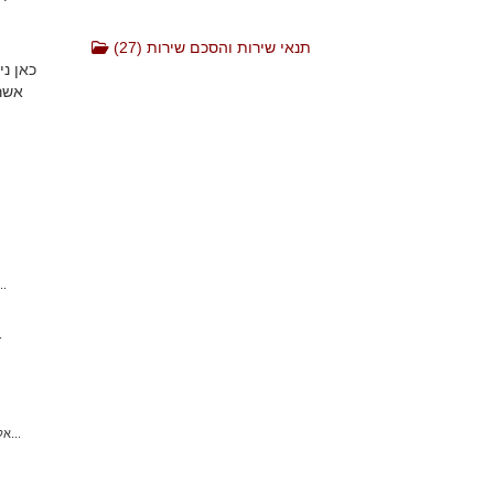
תנאי שירות והסכם שירות (27)
כאן נ
אשר 
ניתן להיכנס לממשק הניהול של הדומיין עם שם משתמש וססמא שקיבלת
תנאים לשירותי סלי
שרת DNS זהו פרוטוקול המאפשר גישה לבסיס נתונים מבוזר, האחראי על תרגום שמות דומיין לכתובות IP אליהן...