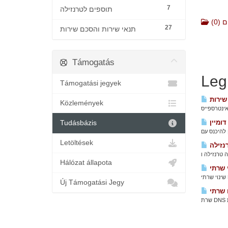
7
תוספים לטרנזילה
(0)
27
תנאי שירות והסכם שירות
Támogatás
Leg
Támogatási jegyek
שירות
Közlemények
ומיין
Tudásbázis
Letöltések
Hálózat állapota
Új Támogatási Jegy