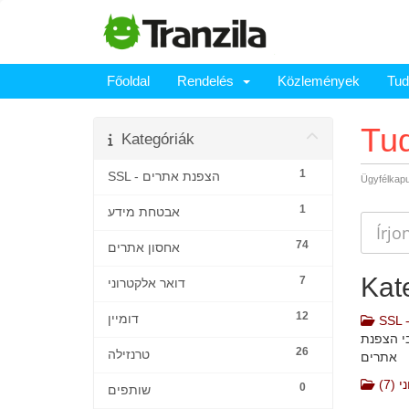
Főoldal
Rendelés
Közlemények
Tud
Tu
Kategóriák
1
SSL - הצפנת אתרים
Ügyfélkap
1
אבטחת מידע
74
אחסון אתרים
Kat
7
דואר אלקטרוני
12
דומיין
בי הצפנת
26
טרנזילה
אתרים
(7)
0
שותפים