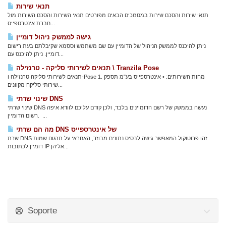
תנאי שירות
תנאי שירות והסכם שירות במסמכים הבאים מפורטים תנאי השירות והסכם השירות מול
חברת אינטרספייס...
גישה לממשק ניהול דומיין
ניתן להיכנס לממשק הניהול של הדומיין עם שם משתמש וססמא שקיבלתם בעת רישום
דומיין. ניתן להיכנס עם...
תנאים לשירותי סליקה - טרנזילה \ Tranzila Pose
תנאים לשירותי סליקה טרנזילה ו-Pose 1. מהות השירותים: • אינטרספייס בע"מ תספק
שירותי סליקה מקוונים...
שינוי שרתי DNS
שינוי שרתי DNS נעשה בממשק של רשם הדומיינים בלבד, ולכן קודם עליכם לוודא איפה
רשום הדומיין. ...
מה הם שרתי DNS של אינטרספייס
שרת DNS זהו פרוטוקול המאפשר גישה לבסיס נתונים מבוזר, האחראי על תרגום שמות
דומיין לכתובות IP אליהן...
Soporte