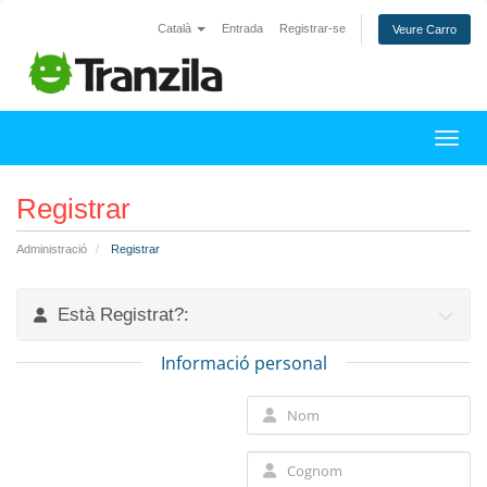
Català
Entrada
Registrar-se
Veure Carro
Canvi
Registrar
Administració
Registrar
Està Registrat?:
Informació personal