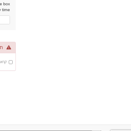
he box
 time.
לא
תנא
קראנ