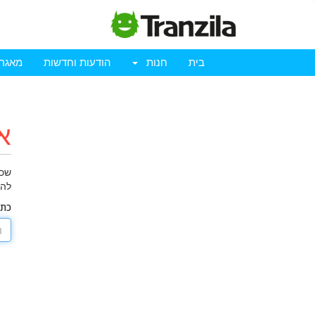
בית
חנות
הודעות וחדשות
מאגר 
א
שכח
להת
כתו