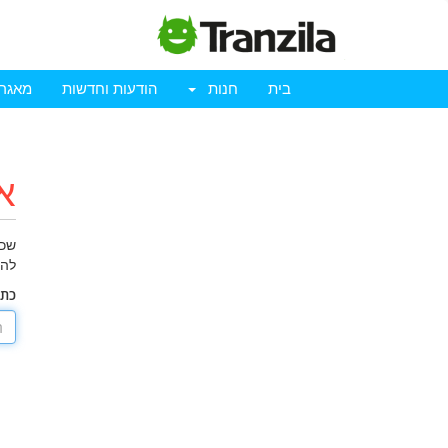
בית
חנות
הודעות וחדשות
מאגר 
א
שכח
להת
כתו