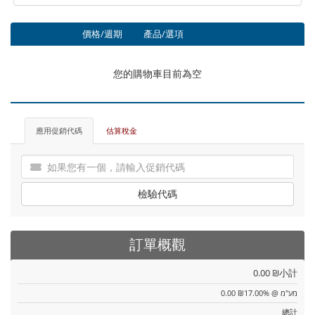
價格/週期
產品/選項
您的購物車目前為空
應用促銷代碼
估算稅金
檢驗代碼
訂單概觀
0.00 ₪
小計
0.00 ₪
מע"מ @ 17.00%
總計