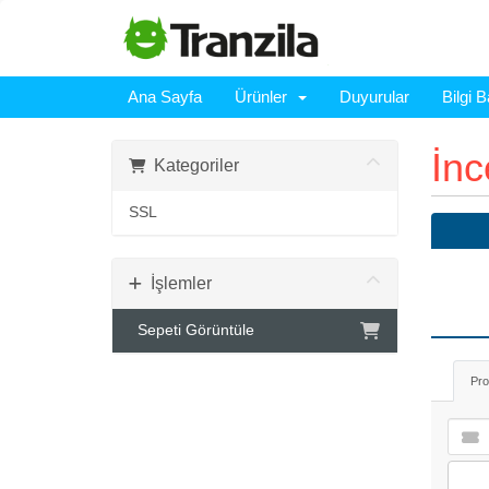
Ana Sayfa
Ürünler
Duyurular
Bilgi 
İn
Kategoriler
SSL
İşlemler
Sepeti Görüntüle
Pro