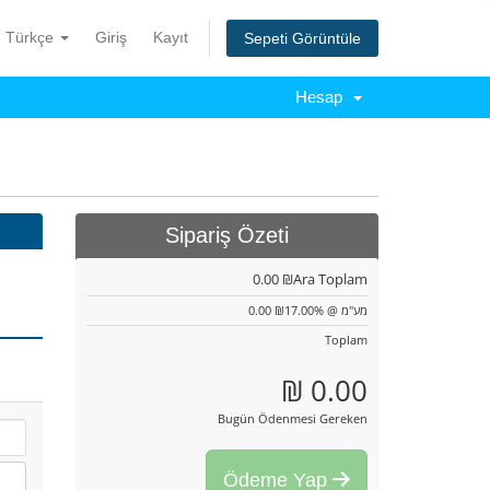
Türkçe
Giriş
Kayıt
Sepeti Görüntüle
Hesap
Sipariş Özeti
0.00 ₪
Ara Toplam
0.00 ₪
מע"מ @ 17.00%
Toplam
0.00 ₪
Bugün Ödenmesi Gereken
Ödeme Yap