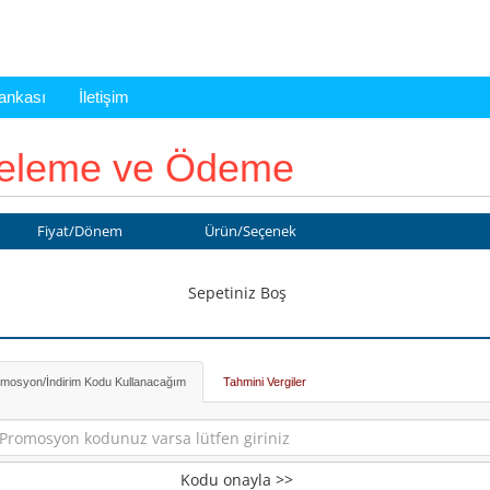
Bankası
İletişim
celeme ve Ödeme
Fiyat/Dönem
Ürün/Seçenek
Sepetiniz Boş
mosyon/İndirim Kodu Kullanacağım
Tahmini Vergiler
Kodu onayla >>