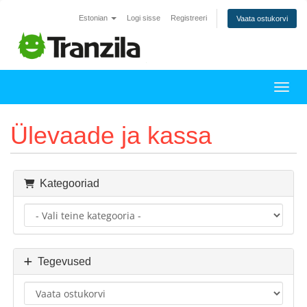
Estonian
Logi sisse
Registreeri
Vaata ostukorvi
Lülit
Ülevaade ja kassa
Kategooriad
Tegevused