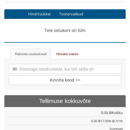
Hind/tsükkel
Toote/valikud
Teie ostukorv on tühi
Rakenda sooduskoodi
Hinnake makse
Kinnita kood >>
Tellimuse kokkuvõte
0.00 ₪
Kokku
0.00 ₪
מע"מ @ 17.00%
Summad