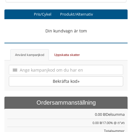
Pris/Cykel
Produkt/Alternativ
Din kundvagn är tom
Använd kampanjkod
Uppskatta skatter
Bekräfta kod»
Ordersammanställning
0.00 ₪
Delsumma
0.00 ₪
מע"מ @ 17.00%
Totalsummor