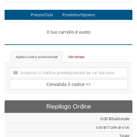
Prezzo/Ciclo
Prodotto/Opzioni
Il tuo carrello è vuoto
Applica codice promozionale
IVA stimata
Convalida il codice >>
Riepilogo Ordine
0.00 ₪
Subtotale
0.00 ₪
מע"מ @ 17.00%
Totale