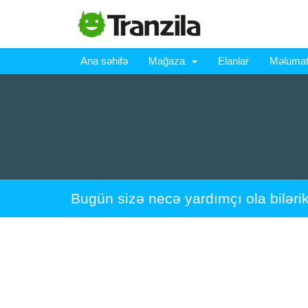
Ana səhifə
Mağaza
Elanlar
Məlumat
Bugün sizə necə yardımçı ola biləri