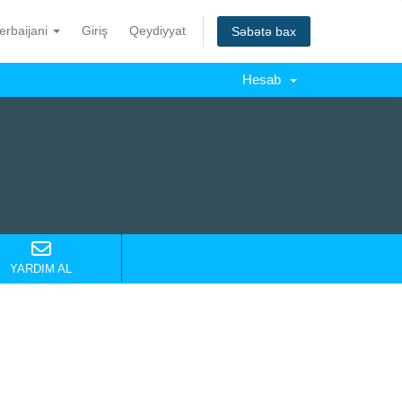
erbaijani
Giriş
Qeydiyyat
Səbətə bax
Hesab
YARDIM AL