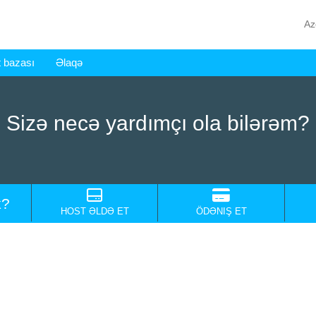
Az
 bazası
Əlaqə
Sizə necə yardımçı ola bilərəm?
k?
HOST ƏLDƏ ET
ÖDƏNIŞ ET