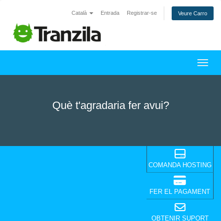
Català
Entrada
Registrar-se
Veure Carro
Canvi
Què t'agradaria fer avui?
COMANDA HOSTING
FER EL PAGAMENT
OBTENIR SUPORT