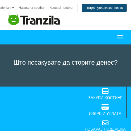
edonian
Најава на профил
Креирај профил
Потрошувачка кошничка
Вклу
Што посакувате да сторите денес?
ЗАКУПИ ХОСТИНГ
ИЗВРШИ УПЛАТА
ПОБАРАЈ ПОДДРШКА